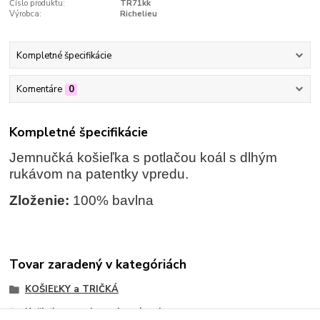
Číslo produktu:
TR71kk
Výrobca:
Richelieu
Kompletné špecifikácie
Komentáre
0
Kompletné špecifikácie
Jemnučká košieľka s potlačou koál s dlhým
rukávom na patentky vpredu.
Zloženie:
100% bavlna
Tovar zaradený v kategóriách
KOŠIEĽKY a TRIČKÁ
Košieľky na celopred.zapínanie