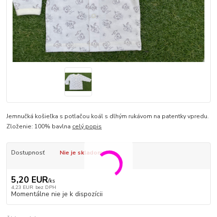
Jemnučká košieľka s potlačou koál s dlhým rukávom na patentky vpredu.
Zloženie: 100% bavlna
celý popis
Dostupnosť
Nie je skladom
5,20 EUR
/
ks
4,23 EUR
bez DPH
Momentálne nie je k dispozícii