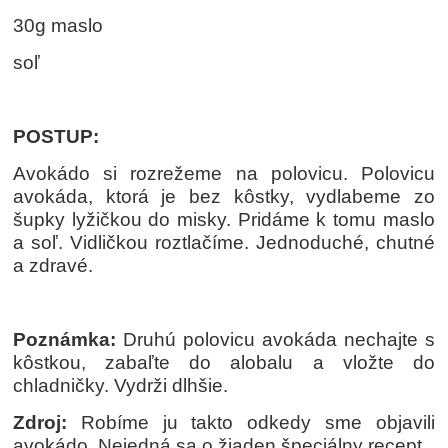
30g maslo
soľ
POSTUP:
Avokádo si rozrežeme na polovicu. Polovicu
avokáda, ktorá je bez kôstky, vydlabeme zo
šupky lyžičkou do misky. Pridáme k tomu maslo
a soľ. Vidličkou roztlačíme. Jednoduché, chutné
a zdravé.
Poznámka:
Druhú polovicu avokáda nechajte s
kôstkou, zabaľte do alobalu a vložte do
chladničky. Vydrži dlhšie.
Zdroj:
Robíme ju takto odkedy sme objavili
avokádo. Nejedná sa o žiaden špeciálny recept.