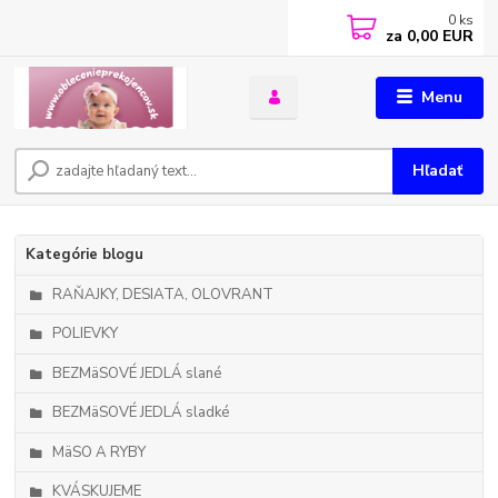
0
ks
za
0,00 EUR
Menu
Hľadať
Kategórie blogu
RAŇAJKY, DESIATA, OLOVRANT
POLIEVKY
BEZMäSOVÉ JEDLÁ slané
BEZMäSOVÉ JEDLÁ sladké
MäSO A RYBY
KVÁSKUJEME