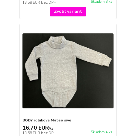
Skladom 3 ks
13,58 EUR
bez DPH
Zvoliť variant
BODY rolákové Mateo sivé
16,70 EUR
/
ks
Skladom 4 ks
13,58 EUR
bez DPH