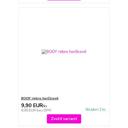
BODY rebro horčicové
9,90 EUR
/
ks
Skladom 2 ks
8,05 EUR
bez DPH
Zvoliť variant