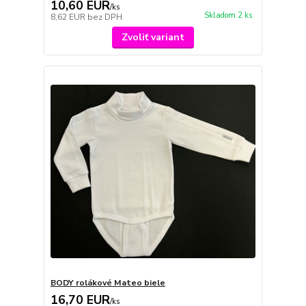
10,60 EUR
/
ks
Skladom 2 ks
8,62 EUR
bez DPH
Zvoliť variant
BODY rolákové Mateo biele
16,70 EUR
/
ks