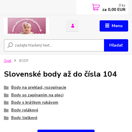
0
ks
za
0,00 EUR
Menu
Hľadať
Úvod
BODY
Slovenské body až do čísla 104
Body na preklad, rozopínacie
Body so zapínaním na pleci
Body s krátkym rukávom
Body rolákové
Body tielkové