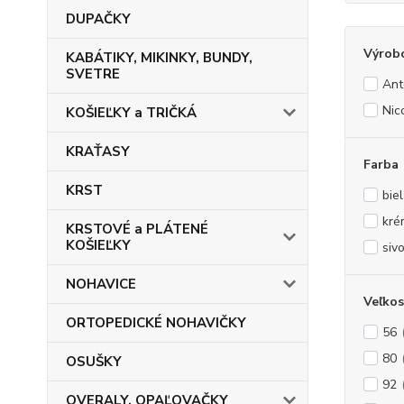
DUPAČKY
Výrob
KABÁTIKY, MIKINKY, BUNDY,
SVETRE
Ant
Nic
KOŠIEĽKY a TRIČKÁ
KRAŤASY
Farba
KRST
bie
kré
KRSTOVÉ a PLÁTENÉ
KOŠIEĽKY
siv
NOHAVICE
Veľkos
ORTOPEDICKÉ NOHAVIČKY
56
80
OSUŠKY
92
OVERALY, OPAĽOVAČKY