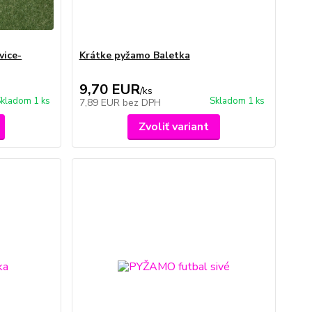
vice-
Krátke pyžamo Baletka
9,70 EUR
/
ks
kladom 1 ks
Skladom 1 ks
7,89 EUR
bez DPH
Zvoliť variant