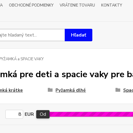
VA
OBCHODNÉ PODMIENKY
VRÁTENIE TOVARU
KONTAKTY
Hľadať
PYŽAMKÁ a SPACIE VAKY
mká pre deti a spacie vaky pre 
mká krátke
Pyžamká dlhé
Spac
EUR
Od