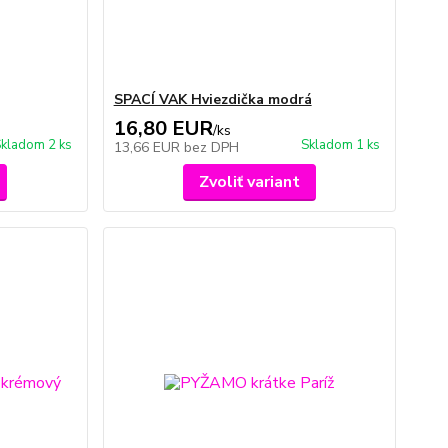
SPACÍ VAK Hviezdička modrá
16,80 EUR
/
ks
kladom 2 ks
Skladom 1 ks
13,66 EUR
bez DPH
Zvoliť variant