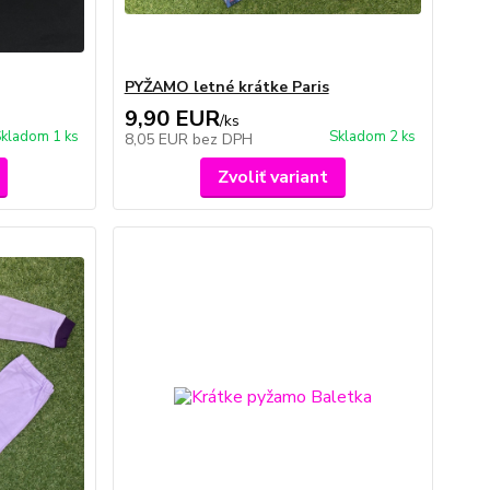
PYŽAMO letné krátke Paris
9,90 EUR
/
ks
kladom 1 ks
Skladom 2 ks
8,05 EUR
bez DPH
Zvoliť variant