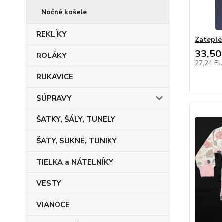
Nočné košele
REKLÍKY
Zatepl
33,50
ROLÁKY
27,24 E
RUKAVICE
SÚPRAVY
ŠATKY, ŠÁLY, TUNELY
ŠATY, SUKNE, TUNIKY
TIELKA a NÁTELNÍKY
VESTY
VIANOCE