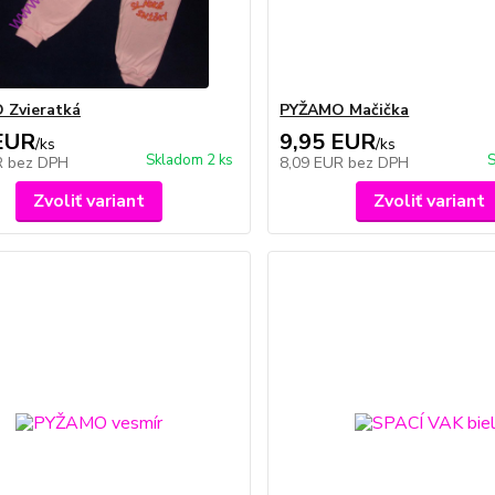
 Zvieratká
PYŽAMO Mačička
EUR
9,95 EUR
/
ks
/
ks
Skladom 2 ks
S
R
bez DPH
8,09 EUR
bez DPH
Zvoliť variant
Zvoliť variant