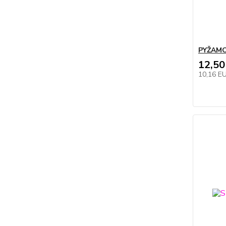
PYŽAMO
12,50
10,16 E