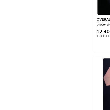
OVERAL 
bielo-si
12,40
10,08 E