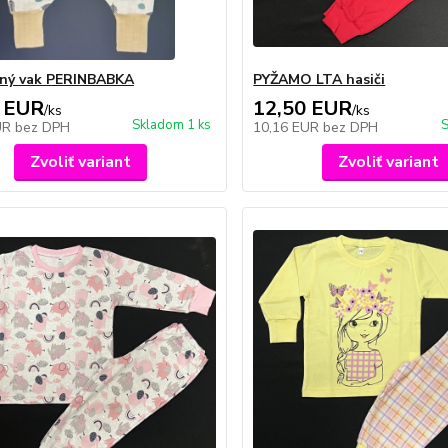
ený vak PERINBABKA
PYŽAMO LTA hasiči
 EUR
12,50 EUR
/
ks
/
ks
Skladom 1 ks
S
UR
bez DPH
10,16 EUR
bez DPH
Zvoliť variant
Zvoliť variant