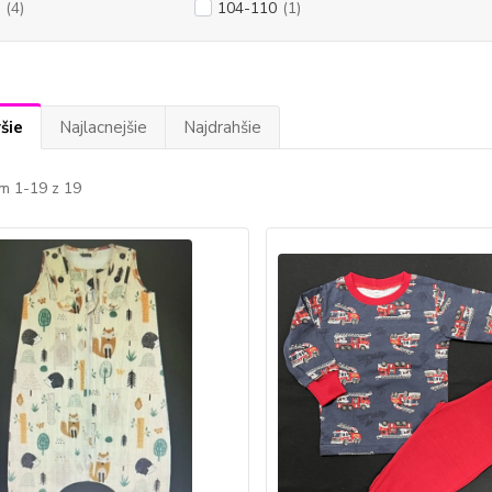
(4)
104-110
(1)
šie
Najlacnejšie
Najdrahšie
m 1-19 z 19