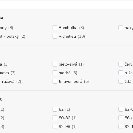
ca
ony
(8)
Bambuľka
(3)
hak
ol - poľský
(2)
Richelieu
(10)
la
(3)
bielo-sivá
(1)
čer
mová
(2)
modrá
(3)
ružo
o-ružová
(2)
tmavomodrá
(5)
žltá
ť
(1)
62
(1)
62-
(2)
80-86
(1)
86
(
(3)
92-98
(1)
92-