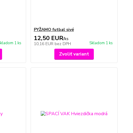
PYŽAMO futbal sivé
12,50 EUR
/
ks
kladom 1 ks
Skladom 1 ks
10,16 EUR
bez DPH
Zvoliť variant