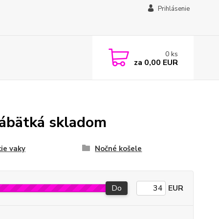
Prihlásenie
0
ks
za
0,00 EUR
bábätká skladom
ie vaky
Nočné košele
Do
EUR