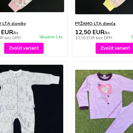
 LTA sloníky
PYŽAMO LTA dievča
 EUR
12,50 EUR
/
ks
/
ks
Skladom 1 ks
S
UR
bez DPH
10,16 EUR
bez DPH
Zvoliť variant
Zvoliť variant