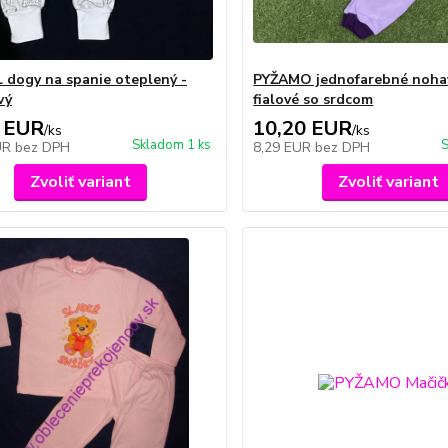
dogy na spanie oteplený -
PYŽAMO jednofarebné noha
vý
fialové so srdcom
 EUR
10,20 EUR
/
ks
/
ks
Skladom 1 ks
S
UR
bez DPH
8,29 EUR
bez DPH
Zvoliť variant
Zvoliť variant