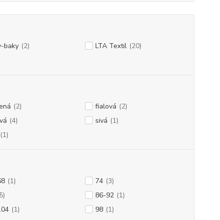
y-baky
(2)
LTA Textil
(20)
vená
(2)
fialová
(2)
vá
(4)
sivá
(1)
(1)
68
(1)
74
(3)
5)
86-92
(1)
104
(1)
98
(1)