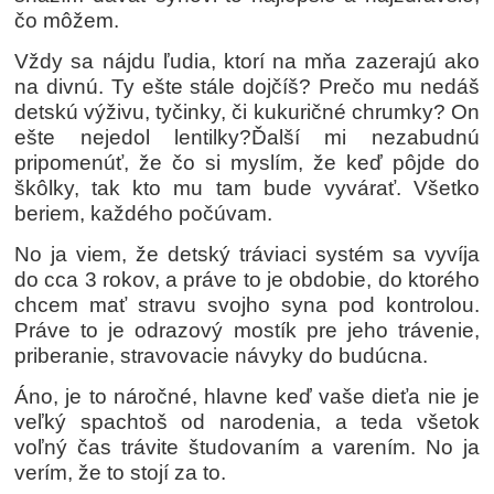
čo môžem.
Vždy sa nájdu ľudia, ktorí na mňa zazerajú ako
na divnú. Ty ešte stále dojčíš? Prečo mu nedáš
detskú výživu, tyčinky, či kukuričné chrumky? On
ešte nejedol lentilky?Ďalší mi nezabudnú
pripomenúť, že čo si myslím, že keď pôjde do
škôlky, tak kto mu tam bude vyvárať. Všetko
beriem, každého počúvam.
No ja viem, že detský tráviaci systém sa vyvíja
do cca 3 rokov, a práve to je obdobie, do ktorého
chcem mať stravu svojho syna pod kontrolou.
Práve to je odrazový mostík pre jeho trávenie,
priberanie, stravovacie návyky do budúcna.
Áno, je to náročné, hlavne keď vaše dieťa nie je
veľký spachtoš od narodenia, a teda všetok
voľný čas trávite študovaním a varením. No ja
verím, že to stojí za to.