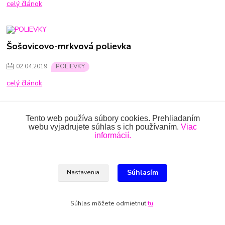
celý článok
Šošovicovo-mrkvová polievka
02
.
04
.
2019
POLIEVKY
celý článok
Tento web používa súbory cookies. Prehliadaním
Bravčové karé
webu vyjadrujete súhlas s ich používaním.
Viac
informácií.
01
.
04
.
2019
MäSO A RYBY
celý článok
Súhlasím
Nastavenia
Detský kváskový špaldový chlieb od Naty
Súhlas môžete odmietnuť
tu
.
01
.
04
.
2019
KVÁSKUJEME