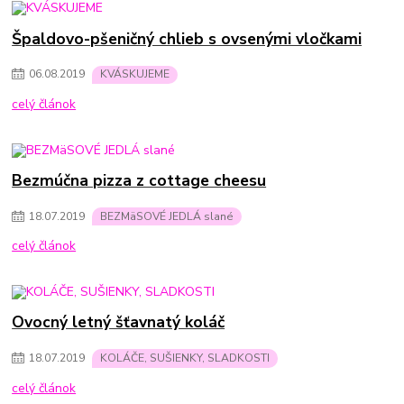
Špaldovo-pšeničný chlieb s ovsenými vločkami
06
.
08
.
2019
KVÁSKUJEME
celý článok
Bezmúčna pizza z cottage cheesu
18
.
07
.
2019
BEZMäSOVÉ JEDLÁ slané
celý článok
Ovocný letný šťavnatý koláč
18
.
07
.
2019
KOLÁČE, SUŠIENKY, SLADKOSTI
celý článok