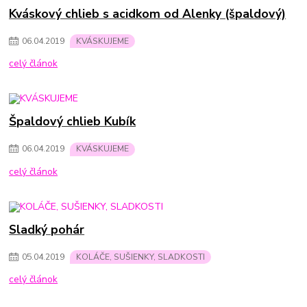
Kváskový chlieb s acidkom od Alenky (špaldový)
06
.
04
.
2019
KVÁSKUJEME
celý článok
Špaldový chlieb Kubík
06
.
04
.
2019
KVÁSKUJEME
celý článok
Sladký pohár
05
.
04
.
2019
KOLÁČE, SUŠIENKY, SLADKOSTI
celý článok