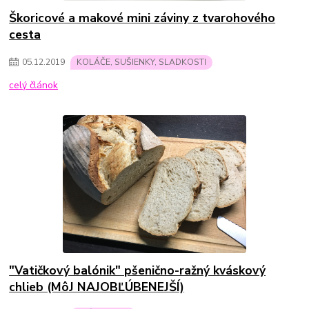
Škoricové a makové mini záviny z tvarohového
cesta
05
.
12
.
2019
KOLÁČE, SUŠIENKY, SLADKOSTI
celý článok
"Vatičkový balónik" pšenično-ražný kváskový
chlieb (MôJ NAJOBĽÚBENEJŠÍ)