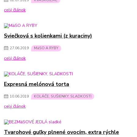
celý článok
Sviečková s kolienkami (z kuraciny)
27
.
06
.
2019
MäSO A RYBY
celý článok
Expresná melónová torta
10
.
06
.
2019
KOLÁČE, SUŠIENKY, SLADKOSTI
celý článok
Tvarohové guľky plnené ovocím, extra rýchle