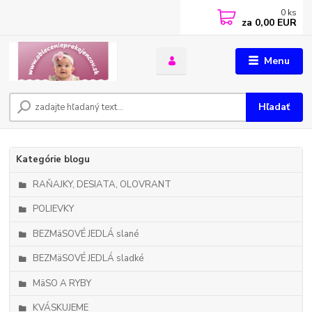
0
ks
za
0,00 EUR
Menu
Hľadať
Kategórie blogu
RAŇAJKY, DESIATA, OLOVRANT
POLIEVKY
BEZMäSOVÉ JEDLÁ slané
BEZMäSOVÉ JEDLÁ sladké
MäSO A RYBY
KVÁSKUJEME