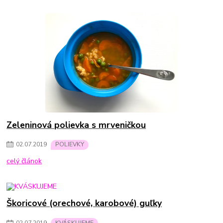
Zeleninová polievka s mrveničkou
02
.
07
.
2019
POLIEVKY
celý článok
Škoricové (orechové, karobové) guľky
02
.
07
.
2019
KVÁSKUJEME