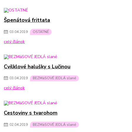
Špenátová frittata
03
.
04
.
2019
OSTATNÉ
celý článok
Cvilklové halušky s Lučinou
03
.
04
.
2019
BEZMäSOVÉ JEDLÁ slané
celý článok
Cestoviny s tvarohom
02
.
04
.
2019
BEZMäSOVÉ JEDLÁ slané