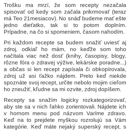
Trošku ma mrzí, že som recepty nezačala
spisovať od kedy som začala prikrmovať (teraz
má Teo 21mesiacov). No snáď budeme mať ešte
jedno dieťatko, tak si to potom doplním.
Prípadne, na čo si spomeniem, časom nahodím.
Pri každom recepte sa budem snažiť uviesť aj
zdroj, odkiaľ ho mám, no keďže som toho
načítala viac než dosť (knihy, časopisy, blogy,
rôzne fóra o zdravej výžive, lekárske poradne...)
a občas si len recept zapísala či obkopírovala,
zdroj už asi ťažko nájdem. Preto keď niekde
spoznáte svoj recept, určite nebolo mojim cieľom
ho zneužiť, kľudne sa mi ozvite, zdroj dopíšem.
Recepty sa snažím logicky rozkategorizovať,
aby ste sa v nich ľahko zorientovali. Nájdete ich
v hornom menu pod názvom Varíme zdravo.
Keď na to prejdete myškou rozrolujú sa Vám
kategórie. Keď máte nejaký superský recept, s