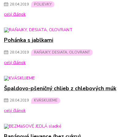
28
.
04
.
2019
POLIEVKY
celý článok
Pohánka s jablkami
28
.
04
.
2019
RAŇAJKY, DESIATA, OLOVRANT
celý článok
Špaldovo-pšeničný chlieb z chlebových múk
28
.
04
.
2019
KVÁSKUJEME
celý článok
Banánové lievance (bez cukru)