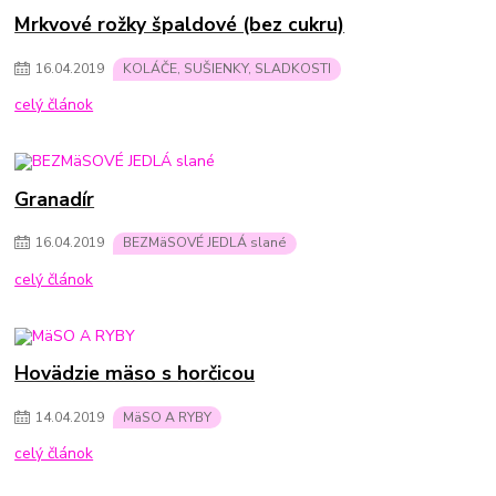
Mrkvové rožky špaldové (bez cukru)
16
.
04
.
2019
KOLÁČE, SUŠIENKY, SLADKOSTI
celý článok
Granadír
16
.
04
.
2019
BEZMäSOVÉ JEDLÁ slané
celý článok
Hovädzie mäso s horčicou
14
.
04
.
2019
MäSO A RYBY
celý článok