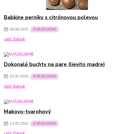
Babkine perníky s citrónovou polevou
08
.
08
.
2020
KVÁSKUJEME
celý článok
Dokonalé buchty na pare (lievito madre)
20
.
05
.
2020
KVÁSKUJEME
celý článok
Makovo-tvarohový
13
.
05
.
2020
KVÁSKUJEME
celý článok