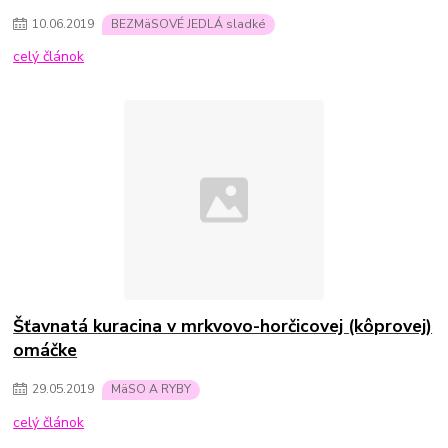
10
.
06
.
2019
BEZMäSOVÉ JEDLÁ sladké
celý článok
Šťavnatá kuracina v mrkvovo-horčicovej (kôprovej)
omáčke
29
.
05
.
2019
MäSO A RYBY
celý článok