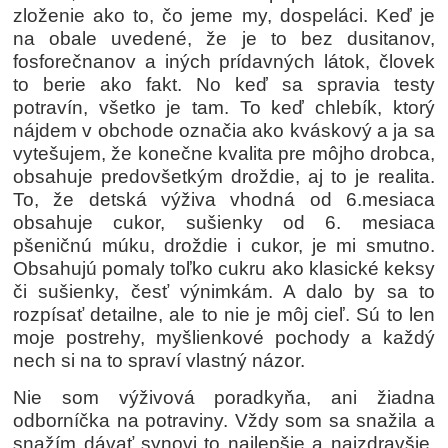
zloženie ako to, čo jeme my, dospeláci. Keď je
na obale uvedené, že je to bez dusitanov,
fosforečnanov a iných prídavných látok, človek
to berie ako fakt. No keď sa spravia testy
potravín, všetko je tam. To keď chlebík, ktorý
nájdem v obchode označia ako kváskový a ja sa
vytešujem, že konečne kvalita pre môjho drobca,
obsahuje predovšetkým droždie, aj to je realita.
To, že detská výživa vhodná od 6.mesiaca
obsahuje cukor, sušienky od 6. mesiaca
pšeničnú múku, droždie i cukor, je mi smutno.
Obsahujú pomaly toľko cukru ako klasické keksy
či sušienky, česť výnimkám. A dalo by sa to
rozpísať detailne, ale to nie je môj cieľ. Sú to len
moje postrehy, myšlienkové pochody a každý
nech si na to spraví vlastný názor.
Nie som výživová poradkyňa, ani žiadna
odborníčka na potraviny. Vždy som sa snažila a
snažím dávať synovi to najlepšie a najzdravšie,