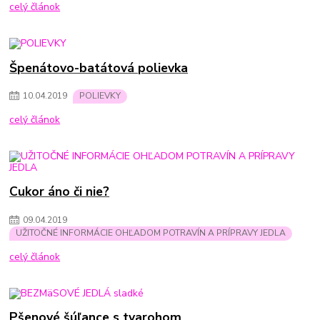
celý článok
Špenátovo-batátová polievka
10
.
04
.
2019
POLIEVKY
celý článok
Cukor áno či nie?
09
.
04
.
2019
UŽITOČNÉ INFORMÁCIE OHĽADOM POTRAVÍN A PRÍPRAVY JEDLA
celý článok
Pšenové šúľance s tvarohom