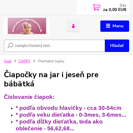
0
ks
za
0,00 EUR
Menu
Hľadať
Úvod
ČIAPKY
Prechodné čiapky
Čiapočky na jar i jeseň pre
bábätká
Číslovanie čiapok:
* podľa obvodu hlavičky - cca 30-54cm
* podľa veku dieťatka - 0-3mes, 3-6mes...
* podľa dĺžky dieťaťka, teda ako
oblečenie - 56,62,68...