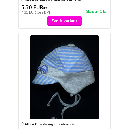
ČIAPKA srdiečko s mašľou červená
5,30 EUR
/
ks
Skladom 1 ks
4,31 EUR
bez DPH
Zvoliť variant
ČIAPKA Bon Voyage modro-sivá