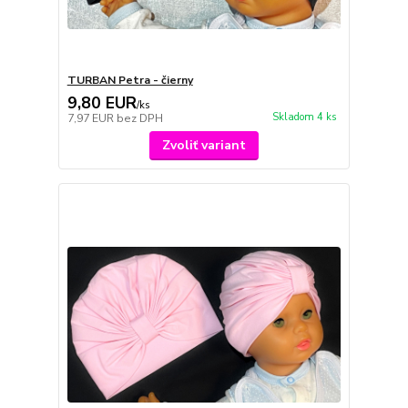
TURBAN Petra - čierny
9,80 EUR
/
ks
Skladom 4 ks
7,97 EUR
bez DPH
Zvoliť variant