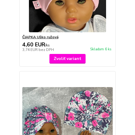
ČIAPKA Uško ružová
4,60 EUR
/
ks
Skladom 6 ks
3,74 EUR
bez DPH
Zvoliť variant