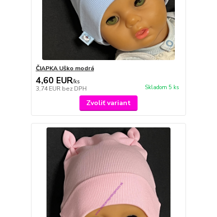
ČIAPKA Uško modrá
4,60 EUR
/
ks
Skladom 5 ks
3,74 EUR
bez DPH
Zvoliť variant