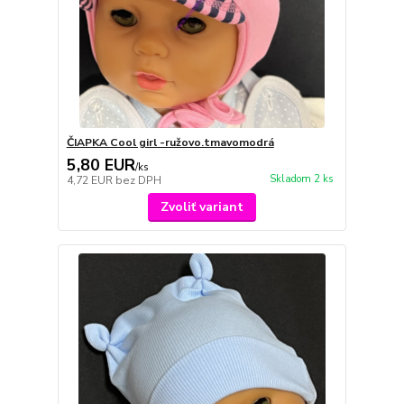
ČIAPKA Cool girl -ružovo.tmavomodrá
5,80 EUR
/
ks
Skladom 2 ks
4,72 EUR
bez DPH
Zvoliť variant