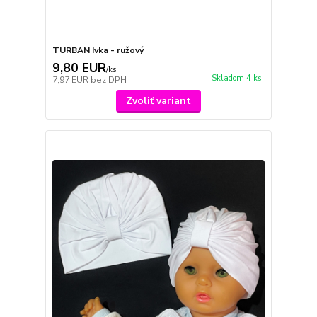
TURBAN Ivka - ružový
9,80 EUR
/
ks
Skladom 4 ks
7,97 EUR
bez DPH
Zvoliť variant