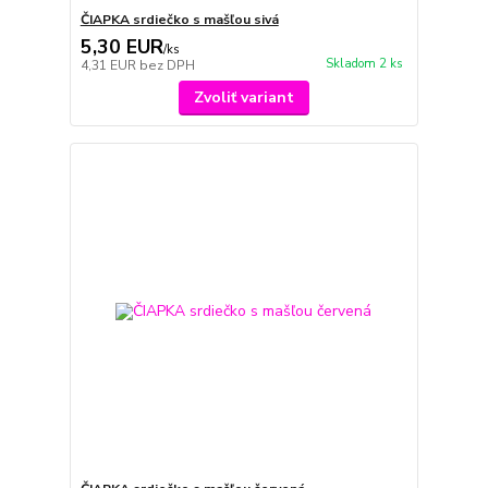
ČIAPKA srdiečko s mašľou sivá
5,30 EUR
/
ks
Skladom 2 ks
4,31 EUR
bez DPH
Zvoliť variant