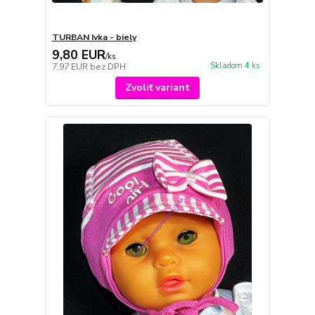
TURBAN Ivka - biely
9,80 EUR
/
ks
Skladom 4 ks
7,97 EUR
bez DPH
Zvoliť variant