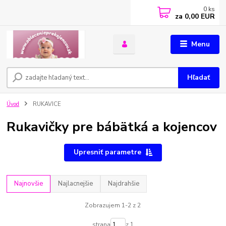
0
ks
za
0,00 EUR
Menu
Hľadať
Úvod
RUKAVICE
Rukavičky pre bábätká a kojencov
Upresniť parametre
Najnovšie
Najlacnejšie
Najdrahšie
Zobrazujem 1-2 z 2
strana
z 1