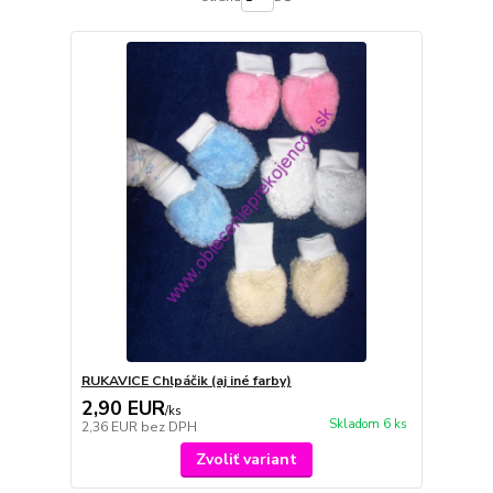
RUKAVICE Chlpáčik (aj iné farby)
2,90 EUR
/
ks
Skladom 6 ks
2,36 EUR
bez DPH
Zvoliť variant