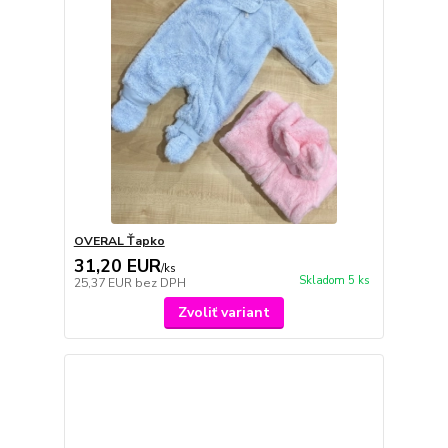
OVERAL Ťapko
31,20 EUR
/
ks
Skladom 5 ks
25,37 EUR
bez DPH
Zvoliť variant