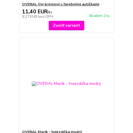
OVERAL Oly krémový s farebnými autíčkami
11,40 EUR
/
ks
Skladom 2 ks
9,27 EUR
bez DPH
Zvoliť variant
OVERAL Macík - hviezdička modrý