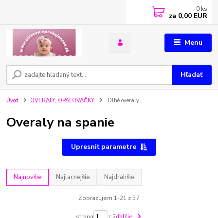
0
ks
za
0,00 EUR
Menu
Hľadať
Úvod
OVERALY, OPAĽOVAČKY
Dlhé overaly
Overaly na spanie
Upresniť parametre
Najnovšie
Najlacnejšie
Najdrahšie
Zobrazujem 1-21 z 37
strana
z 2
ďalšie