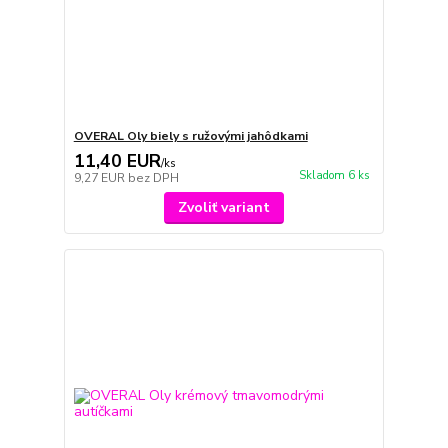
OVERAL Oly biely s ružovými jahôdkami
11,40 EUR
/
ks
Skladom 6 ks
9,27 EUR
bez DPH
Zvoliť variant