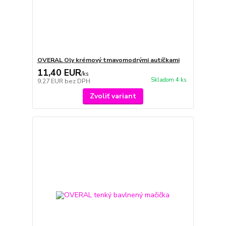
OVERAL Oly krémový tmavomodrými autíčkami
11,40 EUR
/
ks
Skladom 4 ks
9,27 EUR
bez DPH
Zvoliť variant