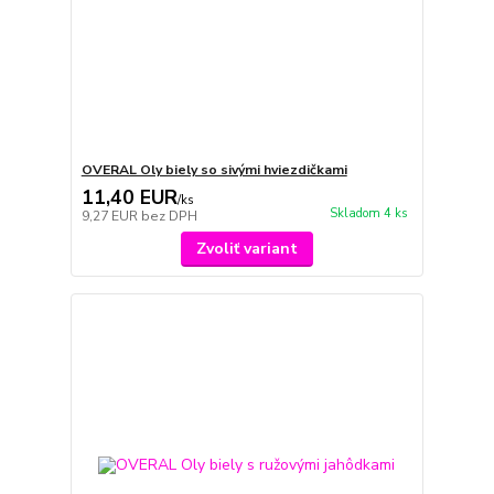
OVERAL Oly biely so sivými hviezdičkami
11,40 EUR
/
ks
Skladom 4 ks
9,27 EUR
bez DPH
Zvoliť variant