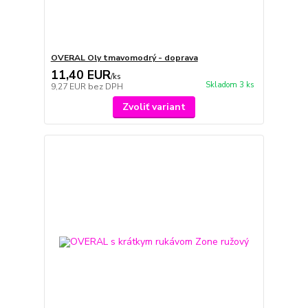
OVERAL Oly tmavomodrý - doprava
11,40 EUR
/
ks
Skladom 3 ks
9,27 EUR
bez DPH
Zvoliť variant