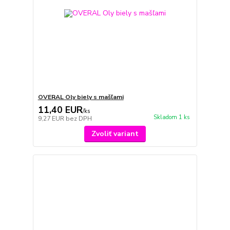
OVERAL Oly biely s mašľami
11,40 EUR
/
ks
Skladom 1 ks
9,27 EUR
bez DPH
Zvoliť variant