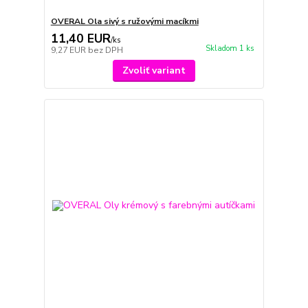
OVERAL Ola sivý s ružovými macíkmi
11,40 EUR
/
ks
Skladom 1 ks
9,27 EUR
bez DPH
Zvoliť variant