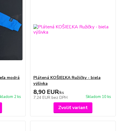
eľa modrá
Plátená KOŠIEĽKA Ružičky - biela
výšivka
8,90 EUR
/
ks
kladom 2 ks
Skladom 10 ks
7,24 EUR
bez DPH
Zvoliť variant