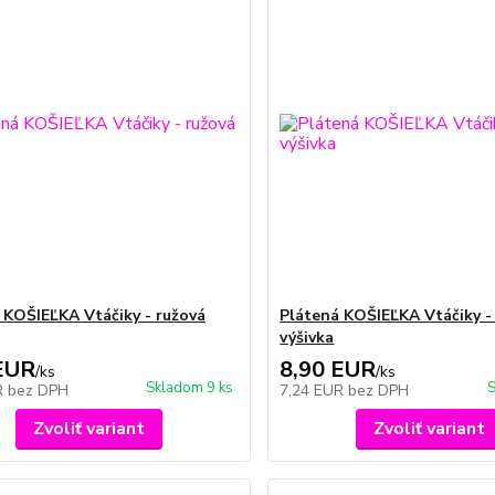
 KOŠIEĽKA Vtáčiky - ružová
Plátená KOŠIEĽKA Vtáčiky 
výšivka
EUR
8,90 EUR
/
ks
/
ks
Skladom 9 ks
S
R
bez DPH
7,24 EUR
bez DPH
Zvoliť variant
Zvoliť variant