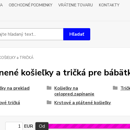
VA
OBCHODNÉ PODMIENKY
VRÁTENIE TOVARU
KONTAKTY
Hľadať
KOŠIEĽKY a TRIČKÁ
nené košieľky a tričká pre bábät
ľky na preklad
Košieľky na
Trič
celopred.zapínanie
ové tričká
Krstové a plátené košieľky
EUR
Od