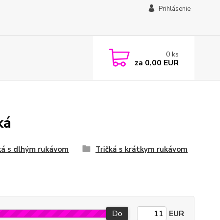
Prihlásenie
0
ks
za
0,00 EUR
ká
ká s dlhým rukávom
Tričká s krátkym rukávom
Do
EUR