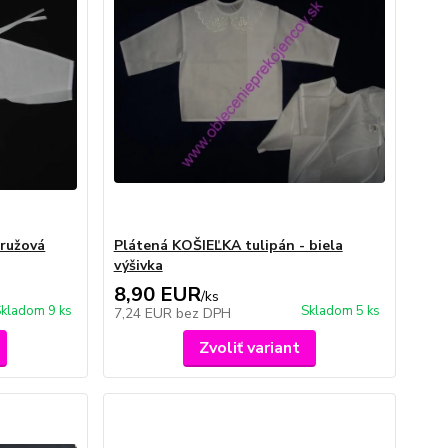
 ružová
Plátená KOŠIEĽKA tulipán - biela
výšivka
8,90 EUR
/
ks
kladom 9 ks
Skladom 5 ks
7,24 EUR
bez DPH
Zvoliť variant