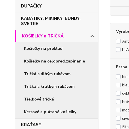
DUPAČKY
KABÁTIKY, MIKINKY, BUNDY,
SVETRE
Výrob
KOŠIEĽKY a TRIČKÁ
Ant
Košieľky na preklad
LTA
Košieľky na celopred.zapínanie
Farba
Tričká s dlhým rukávom
bie
bie
Tričká s krátkym rukávom
cyk
Tielkové tričká
hrá
mod
Krstové a plátené košieľky
siv
KRAŤASY
žlt