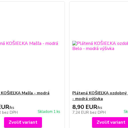
 KOŠIEĽKA Mašľa - modrá
Plátená KOŠIEĽKA ozdobný 
- modrá výšivka
EUR
8,90 EUR
/
ks
/
ks
Skladom 1 ks
Sk
R
bez DPH
7,24 EUR
bez DPH
Zvoliť variant
Zvoliť variant