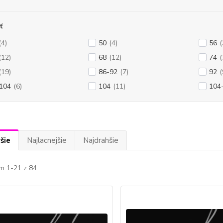
ť
(4)
50
(4)
56
(
(12)
68
(12)
74
(
(19)
86-92
(7)
92
(
104
(6)
104
(11)
104
šie
Najlacnejšie
Najdrahšie
m 1-21 z 84