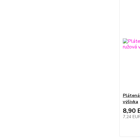
Plátená
výšivka
8,90 
7,24 EU