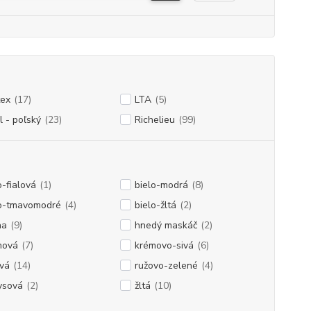
tex
(17)
LTA
(5)
l - poľský
(23)
Richelieu
(99)
o-fialová
(1)
bielo-modrá
(8)
lo-tmavomodré
(4)
bielo-žltá
(2)
na
(9)
hnedý maskáč
(2)
mová
(7)
krémovo-sivá
(6)
vá
(14)
ružovo-zelené
(4)
ysová
(2)
žltá
(10)