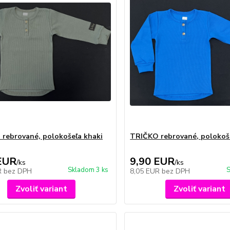
rebrované, polokošeľa khaki
TRIČKO rebrované, polokoš
EUR
9,90 EUR
/
ks
/
ks
Skladom 3 ks
S
R
bez DPH
8,05 EUR
bez DPH
Zvoliť variant
Zvoliť variant