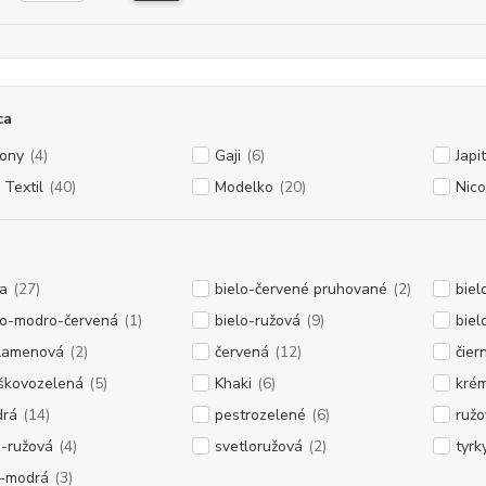
ca
ony
(4)
Gaji
(6)
Japi
 Textil
(40)
Modelko
(20)
Nico
la
(27)
bielo-červené pruhované
(2)
biel
lo-modro-červená
(1)
bielo-ružová
(9)
bie
lamenová
(2)
červená
(12)
čier
škovozelená
(5)
Khaki
(6)
kré
rá
(14)
pestrozelené
(6)
ružo
o-ružová
(4)
svetloružová
(2)
tyrk
o-modrá
(3)