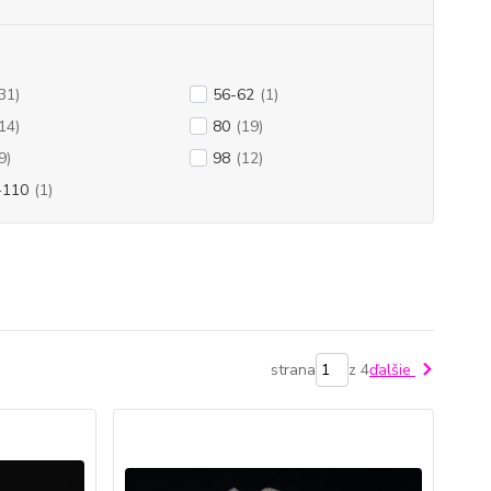
31)
56-62
(1)
14)
80
(19)
9)
98
(12)
-110
(1)
strana
z 4
ďalšie