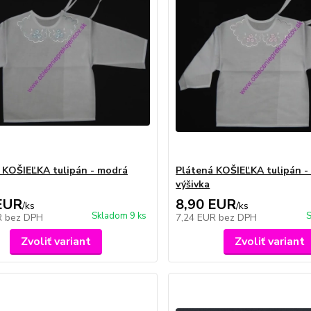
 KOŠIEĽKA tulipán - modrá
Plátená KOŠIEĽKA tulipán -
výšivka
EUR
8,90 EUR
/
ks
/
ks
Skladom 9 ks
S
R
bez DPH
7,24 EUR
bez DPH
Zvoliť variant
Zvoliť variant