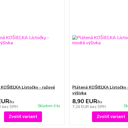
 KOŠIEĽKA Lístočky - ružová
Plátená KOŠIEĽKA Lístočky 
výšivka
EUR
8,90 EUR
/
ks
/
ks
Skladom 4 ks
Sk
R
bez DPH
7,24 EUR
bez DPH
Zvoliť variant
Zvoliť variant