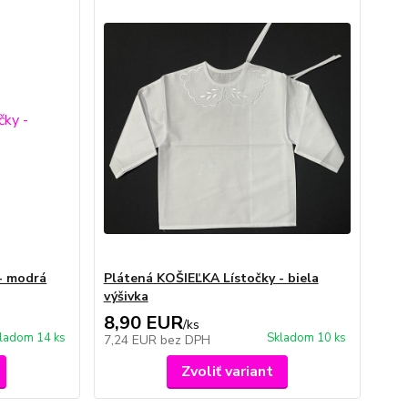
- modrá
Plátená KOŠIEĽKA Lístočky - biela
výšivka
8,90 EUR
/
ks
ladom 14 ks
Skladom 10 ks
7,24 EUR
bez DPH
Zvoliť variant