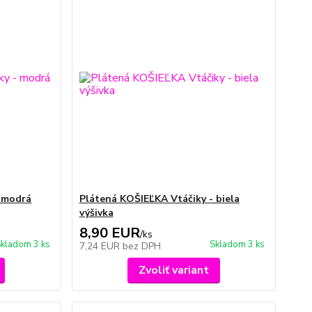
- modrá
Plátená KOŠIEĽKA Vtáčiky - biela
výšivka
8,90 EUR
/
ks
kladom 3 ks
Skladom 3 ks
7,24 EUR
bez DPH
Zvoliť variant