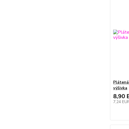
Plátená
výšivka
8,90 
7,24 EU