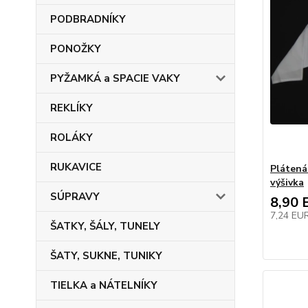
PODBRADNÍKY
PONOŽKY
PYŽAMKÁ a SPACIE VAKY
REKLÍKY
ROLÁKY
RUKAVICE
Plátená
výšivka
SÚPRAVY
8,90 
7,24 EU
ŠATKY, ŠÁLY, TUNELY
ŠATY, SUKNE, TUNIKY
TIELKA a NÁTELNÍKY