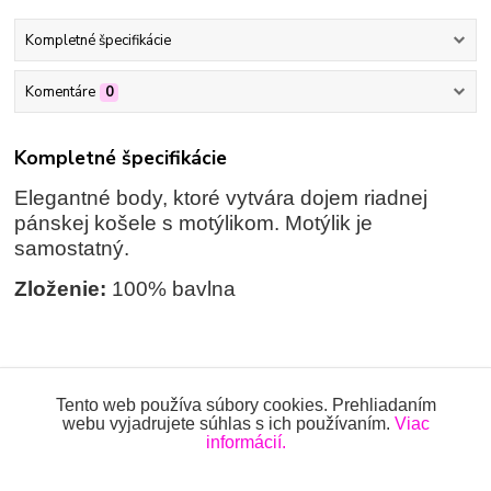
Kompletné špecifikácie
Komentáre
0
Kompletné špecifikácie
Elegantné body, ktoré vytvára dojem riadnej
pánskej košele s motýlikom. Motýlik je
samostatný.
Zloženie:
100% bavlna
Tovar zaradený v kategóriách
Tento web používa súbory cookies. Prehliadaním
webu vyjadrujete súhlas s ich používaním.
Viac
BODY
informácií.
Body na preklad, rozopínacie