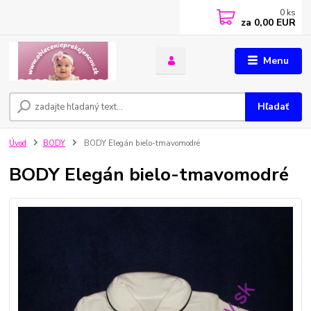
0
ks
za
0,00 EUR
Menu
Hľadať
Úvod
BODY
BODY Elegán bielo-tmavomodré
BODY Elegán bielo-tmavomodré