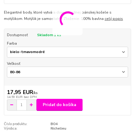
Elegantné body, ktoré vytvára dojem riadnej pánskej košele s
motýlikom. Motýlik je samostatný. Zloženie: 100% bavlna
celý popis
Dostupnosť
Skladom 1 ks
Farba
Veľkosť
17,95 EUR
/
ks
14,59 EUR
bez DPH
Pridať do košíka
Číslo produktu:
BO4
Výrobca:
Richelieu