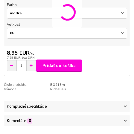
Farba
Veľkosť
8,95 EUR
/
ks
7,28 EUR
bez DPH
Pridať do košíka
Číslo produktu:
BO218m
Výrobca:
Richelieu
Kompletné špecifikácie
Komentáre
0