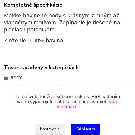
Kompletné špecifikácie
Mäkké bavlnené body s krásnym zimným až
vianočným motívom. Zapínanie je riešené na
pleciach patentkami.
Zloženie: 100% bavlna
Tovar zaradený v kategóriách
BODY
Body so zapínaním na pleci
Tento web používa súbory cookies. Prehliadaním
webu vyjadrujete súhlas s ich používaním.
Viac
informácií.
Všetky práva vyhradené 2018-2026.
www.oblecenieprekojencov.sk
Súhlasím
Nastavenia
Ing.Miroslava Dvorščáková, Kružlová 110, 090 02 Kružlová,