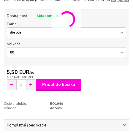
Dostupnosť
Skladom 1 ks
Farba
Veľkosť
5,50 EUR
/
ks
4,47 EUR
bez DPH
Pridať do košíka
Číslo produktu:
BO194d
Výrobca:
Antony
Kompletné špecifikácie