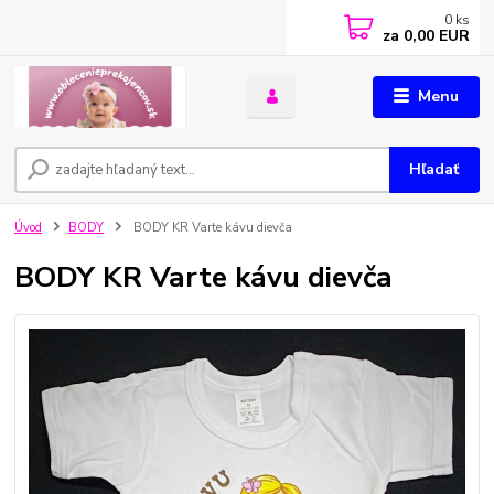
0
ks
za
0,00 EUR
Menu
Hľadať
Úvod
BODY
BODY KR Varte kávu dievča
BODY KR Varte kávu dievča