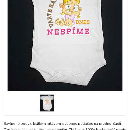
Bavlnené body s krátkym rukávom s vtipnou potlačou na prednej časti.
Zapínanie je aj na pliecku na patentku. Zloženie: 100% bavlna
celý popis