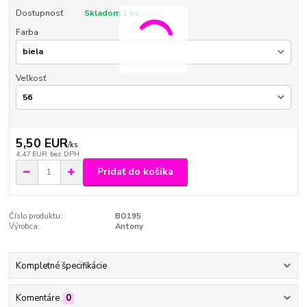
Dostupnosť
Skladom 1 ks
Farba
Veľkosť
5,50 EUR
/
ks
4,47 EUR
bez DPH
Pridať do košíka
Číslo produktu:
BO195
Výrobca:
Antony
Kompletné špecifikácie
Komentáre
0