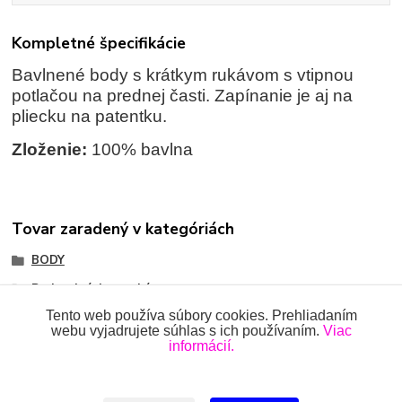
Kompletné špecifikácie
Bavlnené body s krátkym rukávom s vtipnou
potlačou na prednej časti. Zapínanie je aj na
pliecku na patentku.
Zloženie:
100% bavlna
Tovar zaradený v kategóriách
BODY
Body s krátkym rukávom
Tento web používa súbory cookies. Prehliadaním
webu vyjadrujete súhlas s ich používaním.
Viac
informácií.
Všetky práva vyhradené 2018-2026.
www.oblecenieprekojencov.sk