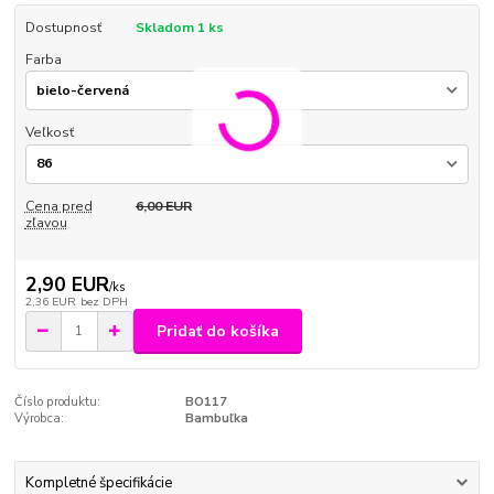
Dostupnosť
Skladom 1 ks
Farba
Veľkosť
Cena pred
6,00 EUR
zľavou
2,90 EUR
/
ks
2,36 EUR
bez DPH
Pridať do košíka
Číslo produktu:
BO117
Výrobca:
Bambuľka
Kompletné špecifikácie