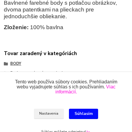
Bavlnené farebné body s potlačou obrázkov,
dvoma patentkami na plieckach pre
jednoduchšie obliekanie.
Zloženie:
100% bavlna
Tovar zaradený v kategóriách
BODY
Body so zapínaním na pleci
Tento web používa súbory cookies. Prehliadaním
webu vyjadrujete súhlas s ich používaním.
Viac
informácií.
Všetky práva vyhradené 2018-2026.
www.oblecenieprekojencov.sk
Súhlasím
Nastavenia
Ing.Miroslava Dvorščáková, Kružlová 110, 090 02 Kružlová,
0918 914 288, info@oblecenieprekojencov.sk
Súhlas môžete odmietnuť
tu
.