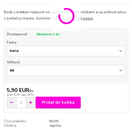
Body s krátkym rukávom so zapínaním medzi nôžkami a na jednom pleci
s potlačou macka. zloženie: 100% bavlna
celý popis
Dostupnosť
Skladom 1 ks
Farba
Veľkosť
5,90 EUR
/
ks
4,80 EUR
bez DPH
Pridať do košíka
Číslo produktu:
BO35
Výrobca:
Japitex