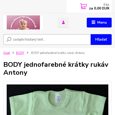
0
ks
za
0,00 EUR
Menu
Hľadať
Úvod
BODY
BODY jednofarebné krátky rukáv Antony
BODY jednofarebné krátky rukáv
Antony