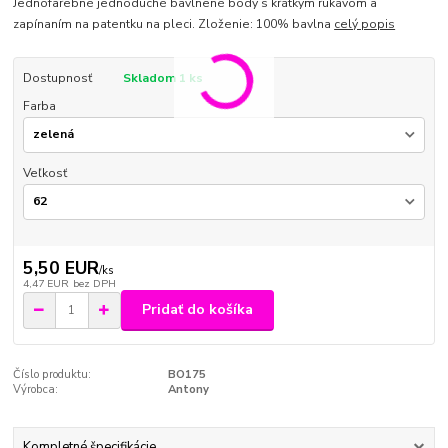
Jednofarebné jednoduché bavlnené body s krátkym rukávom a
zapínaním na patentku na pleci. Zloženie: 100% bavlna
celý popis
Dostupnosť
Skladom 1 ks
Farba
Veľkosť
5,50 EUR
/
ks
4,47 EUR
bez DPH
Pridať do košíka
Číslo produktu:
BO175
Výrobca:
Antony
Kompletné špecifikácie