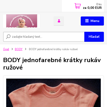
0
ks
za
0,00 EUR
Menu
Hľadať
Úvod
BODY
BODY jednofarebné krátky rukáv ružové
BODY jednofarebné krátky rukáv
ružové