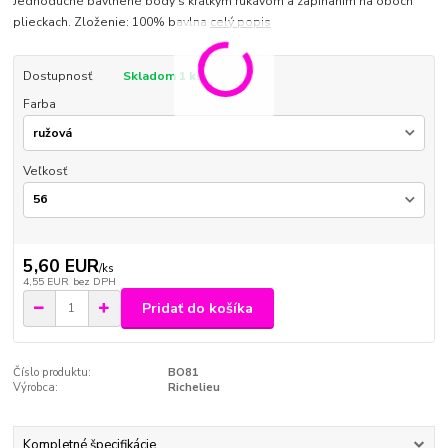
Jednoduché bavlnené body s krátkym rukávom a zapínaním na oboch
plieckach. Zloženie: 100% bavlna
celý popis
Dostupnosť
Skladom 1 ks
Farba
Veľkosť
5,60 EUR
/
ks
4,55 EUR
bez DPH
Pridať do košíka
Číslo produktu:
BO81
Výrobca:
Richelieu
Kompletné špecifikácie