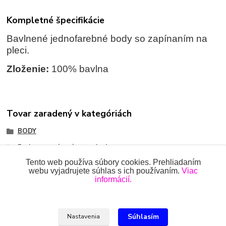
Kompletné špecifikácie
Bavlnené jednofarebné body so zapínaním na
pleci.
Zloženie:
100% bavlna
Tovar zaradený v kategóriách
BODY
Body so zapínaním na pleci
Tento web používa súbory cookies. Prehliadaním
webu vyjadrujete súhlas s ich používaním.
Viac
informácií.
Všetky práva vyhradené 2018-2026.
www.oblecenieprekojencov.sk
Súhlasím
Nastavenia
Ing.Miroslava Dvorščáková, Kružlová 110, 090 02 Kružlová,