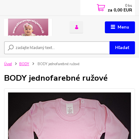
0
ks
za
0,00 EUR
Menu
Hľadať
Úvod
BODY
BODY jednofarebné ružové
BODY jednofarebné ružové