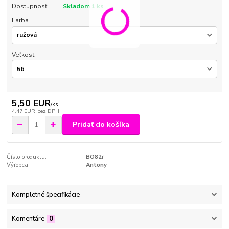
Dostupnosť
Skladom 1 ks
Farba
Veľkosť
5,50 EUR
/
ks
4,47 EUR
bez DPH
Pridať do košíka
Číslo produktu:
BO82r
Výrobca:
Antony
Kompletné špecifikácie
Komentáre
0