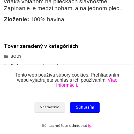
vďaka volánom na plieckach slávnostne.
Zapínanie je medzi nohami a na jednom pleci.
Zloženie:
100% bavlna
Tovar zaradený v kategóriách
BODY
Body so zapínaním na pleci
Tento web používa súbory cookies. Prehliadaním
webu vyjadrujete súhlas s ich používaním.
Viac
informácií.
Všetky práva vyhradené 2018-2026.
www.oblecenieprekojencov.sk
Súhlasím
Nastavenia
Ing.Miroslava Dvorščáková, Kružlová 110, 090 02 Kružlová,
0918 914 288, info@oblecenieprekojencov.sk
Súhlas môžete odmietnuť
tu
.
Vytvorené na
Eshop-rychlo.sk