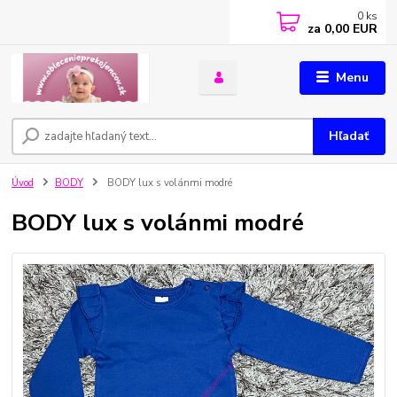
0
ks
za
0,00 EUR
Menu
Hľadať
Úvod
BODY
BODY lux s volánmi modré
BODY lux s volánmi modré