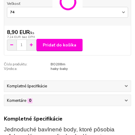
Veľkosť
8,90 EUR
/
ks
7,24 EUR
bez DPH
Pridať do košíka
Číslo produktu:
BO208m
Výrobca:
haky-baky
Kompletné špecifikácie
Komentáre
0
Kompletné špecifikácie
Jednoduché bavlnené body, ktoré pôsobia