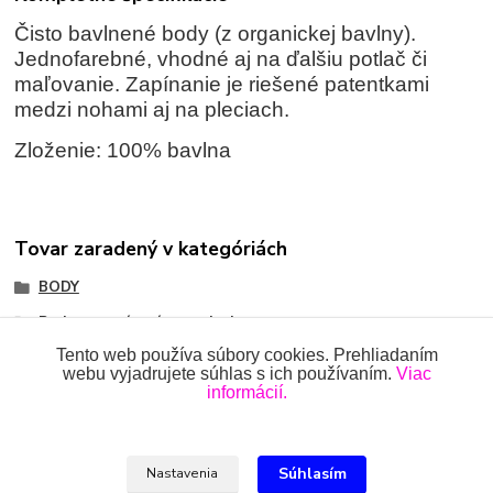
Čisto bavlnené body (z organickej bavlny).
Jednofarebné, vhodné aj na ďalšiu potlač či
maľovanie. Zapínanie je riešené patentkami
medzi nohami aj na pleciach.
Zloženie: 100% bavlna
Tovar zaradený v kategóriách
BODY
Body so zapínaním na pleci
Tento web používa súbory cookies. Prehliadaním
webu vyjadrujete súhlas s ich používaním.
Viac
informácií.
Všetky práva vyhradené 2018-2026.
www.oblecenieprekojencov.sk
Súhlasím
Nastavenia
Ing.Miroslava Dvorščáková, Kružlová 110, 090 02 Kružlová,