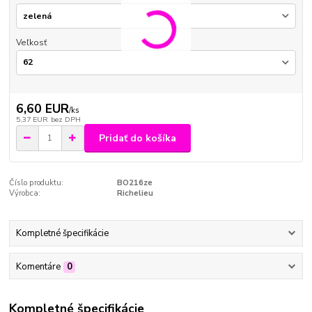
Veľkosť
6,60 EUR
/
ks
5,37 EUR
bez DPH
Pridať do košíka
Číslo produktu:
BO216ze
Výrobca:
Richelieu
Kompletné špecifikácie
Komentáre
0
Kompletné špecifikácie