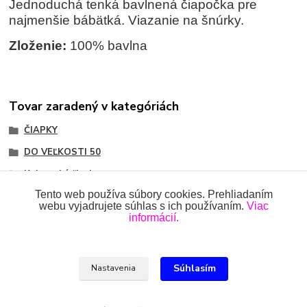
Jednoduchá tenká bavlnená čiapočka pre
najmenšie bábätká. Viazanie na šnúrky.
Zloženie:
100% bavlna
Tovar zaradený v kategóriách
ČIAPKY
DO VEĽKOSTI 50
Kojenecké čiapky
Tento web používa súbory cookies. Prehliadaním
webu vyjadrujete súhlas s ich používaním.
Viac
informácií.
Všetky práva vyhradené 2018-2026.
www.oblecenieprekojencov.sk
Súhlasím
Nastavenia
Ing.Miroslava Dvorščáková, Kružlová 110, 090 02 Kružlová,
0918 914 288, info@oblecenieprekojencov.sk