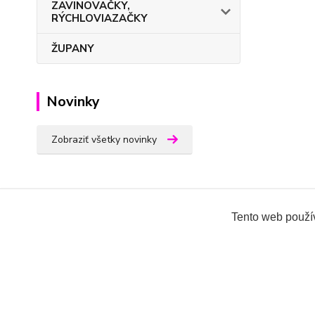
ZAVINOVAČKY,
RÝCHLOVIAZAČKY
ŽUPANY
Novinky
Zobraziť všetky novinky
Tento web použív
Všetky práva vyhradené 2018-2026.
www.oblecenieprek
Ing.Miroslava Dvorščáková, Kružlová 110, 090 02 Kruž