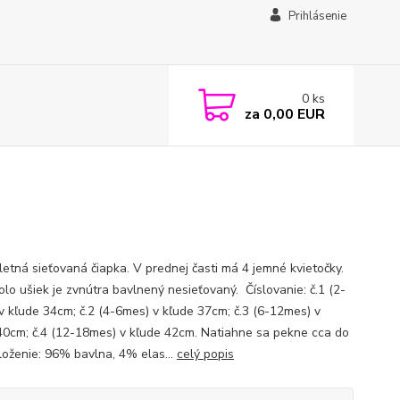
Prihlásenie
0
ks
za
0,00 EUR
letná sieťovaná čiapka. V prednej časti má 4 jemné kvietočky.
olo ušiek je zvnútra bavlnený nesieťovaný. Číslovanie: č.1 (2-
v kľude 34cm; č.2 (4-6mes) v kľude 37cm; č.3 (6-12mes) v
40cm; č.4 (12-18mes) v kľude 42cm. Natiahne sa pekne cca do
loženie: 96% bavlna, 4% elas...
celý popis