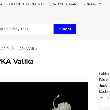
VA
OBCHODNÉ PODMIENKY
VRÁTENIE TOVARU
KONTAKTY
Hľadať
ČIAPKY
ČIAPKA Valika
KA Valika
Ľahká 
Pás ok
4mes) 
kľude 
7cm. Z