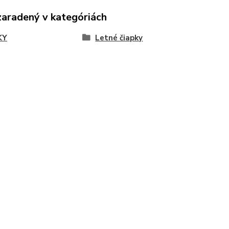
zaradený v kategóriách
KY
Letné čiapky