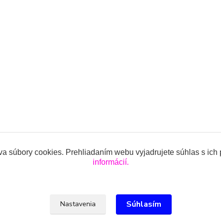
a súbory cookies. Prehliadaním webu vyjadrujete súhlas s ich
informácií.
ojencov.sk
Súhlasím
Nastavenia
lová, 0918 914 288, info@oblecenieprekojencov.sk