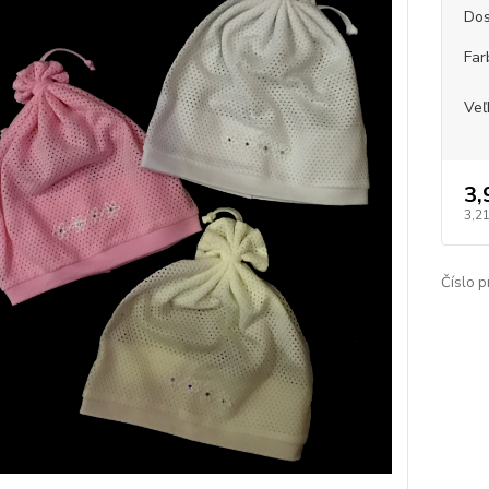
Dos
Far
Veľ
3,
3,2
Číslo p