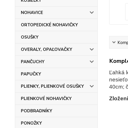
KOŠIEĽKY
NOHAVICE
ORTOPEDICKÉ NOHAVIČKY
OSUŠKY
Kompl
OVERALY, OPAĽOVAČKY
Komple
PANČUCHY
Ľahká l
PAPUČKY
nesieťo
PLIENKY, PLIENKOVÉ OSUŠKY
40cm; č
Zloženi
PLIENKOVÉ NOHAVIČKY
PODBRADNÍKY
PONOŽKY