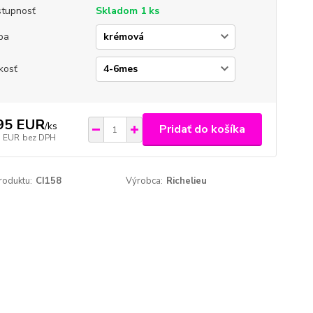
tupnosť
Skladom 1 ks
ba
kosť
95 EUR
/
ks
Pridať do košíka
1 EUR
bez DPH
roduktu:
CI158
Výrobca:
Richelieu