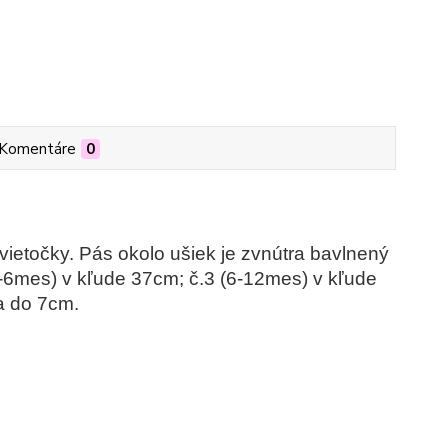
Komentáre
0
vietočky. Pás okolo ušiek je zvnútra bavlnený
4-6mes) v kľude 37cm; č.3 (6-12mes) v kľude
a do 7cm.