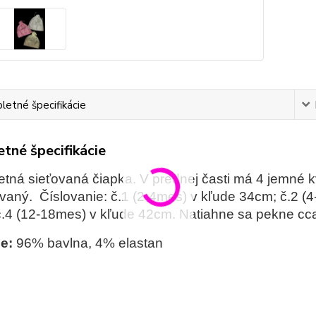
etné špecifikácie
tné špecifikácie
etná sieťovaná čiapka. V prednej časti má 4 jemné k
vaný. Číslovanie: č.1 (2-4mes) v kľude 34cm; č.2 (
.4 (12-18mes) v kľude 42cm. Natiahne sa pekne cc
e:
96% bavlna, 4% elastan