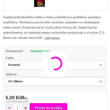
Čiapka jednoduchého strihu s milou srdiečkovou potlačlou a prišitou
mašličkou. Vhodná na prechodné obdobie, prípadne na chladnejšie
letné večery. Dvojvrstvová je v časti okolo čela a uší. Zadná časť je
jednofarebná. Je elastická pekne sa hlavičke prispôsobí o cca 6cm. Č.3-
6mes má v kľude obvod 36...
celý popis
Dostupnosť
Skladom 1 ks
Farba
Veľkosť
5,30 EUR
/
ks
4,31 EUR
bez DPH
Pridať do košíka