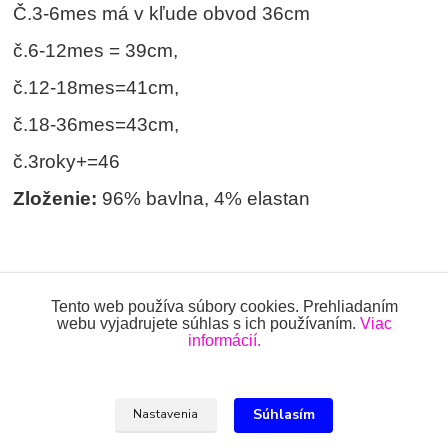
Č.3-6mes má v kľude obvod 36cm
č.6-12mes = 39cm,
č.12-18mes=41cm,
č.18-36mes=43cm,
č.3roky+=46
Zloženie:
96% bavlna, 4% elastan
Tovar zaradený v kategóriách
Tento web používa súbory cookies. Prehliadaním
ČIAPKY
webu vyjadrujete súhlas s ich používaním.
Viac
informácií.
Prechodné čiapky
Súhlasím
Nastavenia