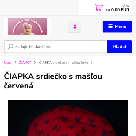
0
ks
za
0,00 EUR
Menu
Hľadať
Úvod
ČIAPKY
ČIAPKA srdiečko s mašľou červená
ČIAPKA srdiečko s mašľou
červená