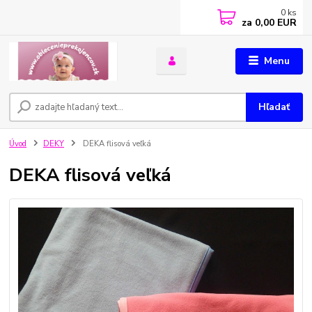
0
ks
za
0,00 EUR
Menu
Hľadať
Úvod
DEKY
DEKA flisová veľká
DEKA flisová veľká