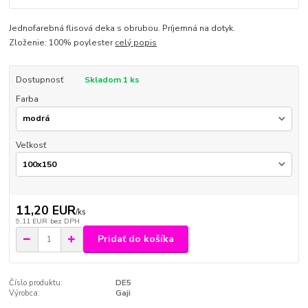
Jednofarebná flisová deka s obrubou. Príjemná na dotyk.
Zloženie: 100% poylester
celý popis
Dostupnosť
Skladom 1 ks
Farba
Veľkosť
11,20 EUR
/
ks
9,11 EUR
bez DPH
Pridať do košíka
Číslo produktu:
DE5
Výrobca:
Gaji