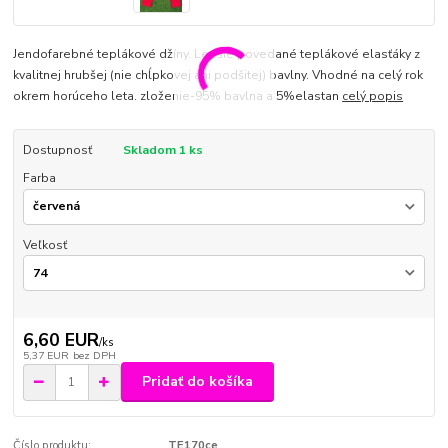
Jendofarebné teplákové džíny. Lepšie povedané teplákové elasťáky z
kvalitnej hrubšej (nie chĺpkovej ani podšitej) bavlny. Vhodné na celý rok
okrem horúceho leta. zloženie-95% bavlna a 5%elastan
celý popis
Dostupnosť
Skladom 1 ks
Farba
Veľkosť
6,60 EUR
/
ks
5,37 EUR
bez DPH
Pridať do košíka
Číslo produktu:
TE170ce