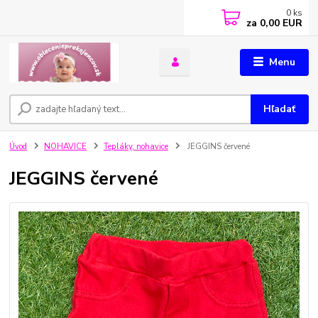
0
ks
za
0,00 EUR
Menu
Hľadať
Úvod
NOHAVICE
Tepláky, nohavice
JEGGINS červené
JEGGINS červené