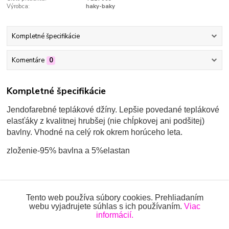
Výrobca:
haky-baky
Kompletné špecifikácie
Komentáre
0
Kompletné špecifikácie
Jendofarebné teplákové džíny. Lepšie povedané teplákové
elasťáky z kvalitnej hrubšej (nie chĺpkovej ani podšitej)
bavlny. Vhodné na celý rok okrem horúceho leta.
zloženie-95% bavlna a 5%elastan
Tovar zaradený v kategóriách
Tento web používa súbory cookies. Prehliadaním
webu vyjadrujete súhlas s ich používaním.
Viac
NOHAVICE
informácií.