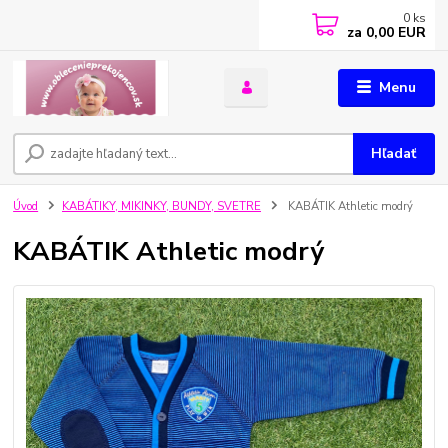
0
ks
za
0,00 EUR
Menu
Hľadať
Úvod
KABÁTIKY, MIKINKY, BUNDY, SVETRE
KABÁTIK Athletic modrý
KABÁTIK Athletic modrý