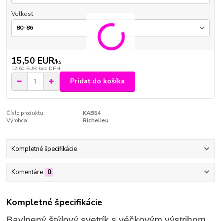
Veľkosť
15,50 EUR
/
ks
12,60 EUR
bez DPH
Pridať do košíka
Číslo produktu:
KAB54
Výrobca:
Richelieu
Kompletné špecifikácie
Komentáre
0
Kompletné špecifikácie
Bavlnený štýlový svetrík s véčkovým výstrihom