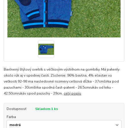
Bavlnený štýlový svetrík s véčkovým výstrihom na gombíky. Má patenty
okolo rúk aj v spodnej časti. Zloženie: 96% bavlna, 4% elastan vo
veľkosti 92-98 ma nasledovné rozmery:celková dĺžka - 37cmšírka pod
pazuchami - 30cmšírka spodná čast-patent - 26,5cmrukáv od krku -
42,50cmrukáv spod pazuchy - 29cm.
celý popis
Dostupnosť
Skladom 1 ks
Farba