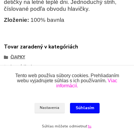
detičky na letné teplé dni. Jednoduchý strih,
číslované podľa obvodu hlavičky.
Zloženie:
100% bavnla
Tovar zaradený v kategóriách
ČIAPKY
Letné čiapky
Tento web používa súbory cookies. Prehliadaním
webu vyjadrujete súhlas s ich používaním.
Viac
informácií.
Všetky práva vyhradené 2018-2026.
www.oblecenieprekojencov.sk
Súhlasím
Nastavenia
Ing.Miroslava Dvorščáková, Kružlová 110, 090 02 Kružlová,
0918 914 288, info@oblecenieprekojencov.sk
Súhlas môžete odmietnuť
tu
.
Vytvorené na
Eshop-rychlo.sk