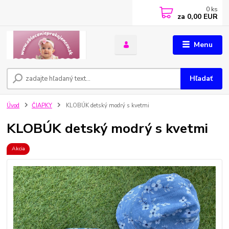
0
ks
za
0,00 EUR
Menu
Hľadať
Úvod
ČIAPKY
KLOBÚK detský modrý s kvetmi
KLOBÚK detský modrý s kvetmi
Akcia