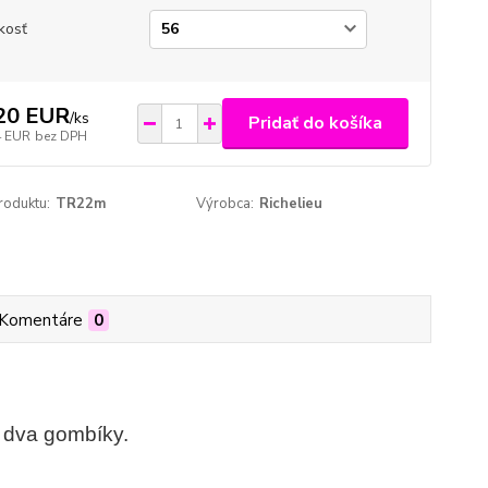
kosť
20 EUR
/
ks
Pridať do košíka
4 EUR
bez DPH
roduktu:
TR22m
Výrobca:
Richelieu
Komentáre
0
 dva gombíky.