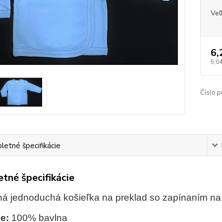
Veľ
6,
5,0
Číslo p
etné špecifikácie
tné špecifikácie
á jednoduchá košieľka na preklad so zapínaním na
e:
100% bavlna