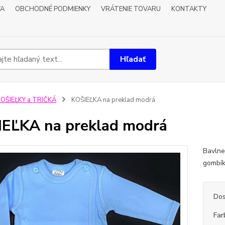
VA
OBCHODNÉ PODMIENKY
VRÁTENIE TOVARU
KONTAKTY
Hľadať
OŠIEĽKY a TRIČKÁ
KOŠIEĽKA na preklad modrá
EĽKA na preklad modrá
Bavlne
gombík
Dos
Far