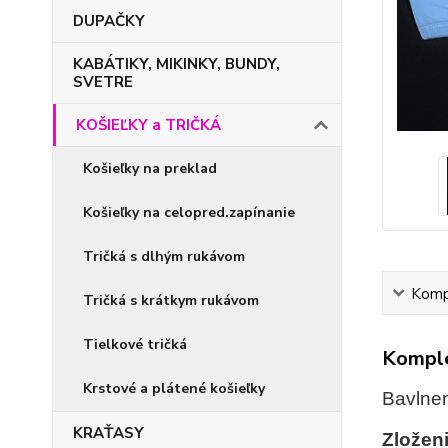
DUPAČKY
KABÁTIKY, MIKINKY, BUNDY,
SVETRE
KOŠIEĽKY a TRIČKÁ
Košieľky na preklad
Košieľky na celopred.zapínanie
Tričká s dlhým rukávom
Kompl
Tričká s krátkym rukávom
Tielkové tričká
Komple
Krstové a plátené košieľky
Bavlnen
KRAŤASY
Zloženi