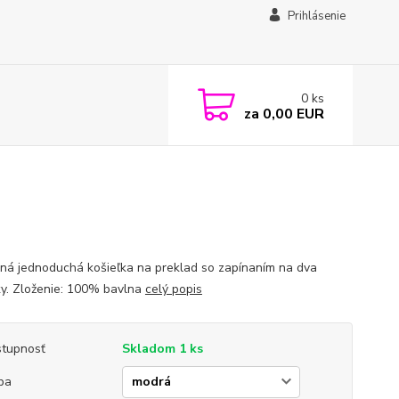
Prihlásenie
0
ks
za
0,00 EUR
ná jednoduchá košieľka na preklad so zapínaním na dva
y. Zloženie: 100% bavlna
celý popis
tupnosť
Skladom 1 ks
ba