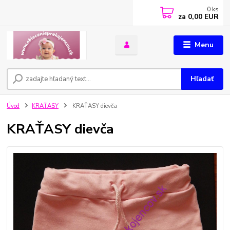
0
ks
za
0,00 EUR
Menu
Hľadať
Úvod
KRAŤASY
KRAŤASY dievča
KRAŤASY dievča