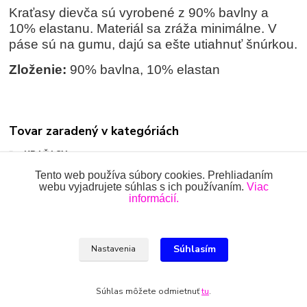
Kraťasy dievča sú vyrobené z 90% bavlny a
10% elastanu. Materiál sa zráža minimálne. V
páse sú na gumu, dajú sa ešte utiahnuť šnúrkou.
Zloženie:
90% bavlna, 10% elastan
Tovar zaradený v kategóriách
KRAŤASY
Tento web používa súbory cookies. Prehliadaním
webu vyjadrujete súhlas s ich používaním.
Viac
informácií.
Všetky práva vyhradené 2018-2026.
www.oblecenieprekojencov.sk
Súhlasím
Nastavenia
Ing.Miroslava Dvorščáková, Kružlová 110, 090 02 Kružlová,
0918 914 288, info@oblecenieprekojencov.sk
Súhlas môžete odmietnuť
tu
.
Vytvorené na
Eshop-rychlo.sk