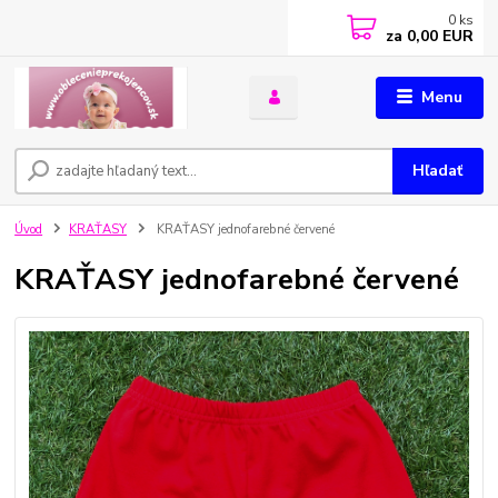
0
ks
za
0,00 EUR
Menu
Hľadať
Úvod
KRAŤASY
KRAŤASY jednofarebné červené
KRAŤASY jednofarebné červené