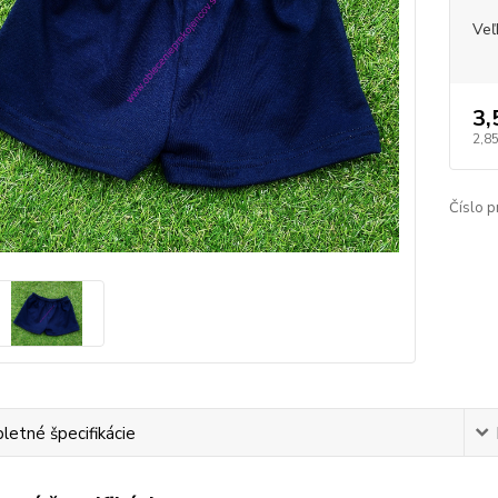
Veľ
3,
2,8
Číslo p
etné špecifikácie