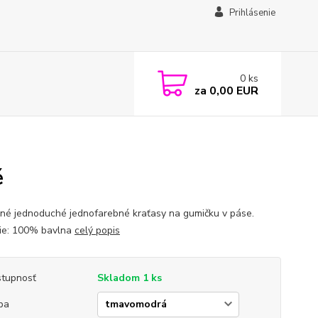
Prihlásenie
0
ks
za
0,00 EUR
é
né jednoduché jednofarebné kraťasy na gumičku v páse.
ie: 100% bavlna
celý popis
tupnosť
Skladom 1 ks
ba