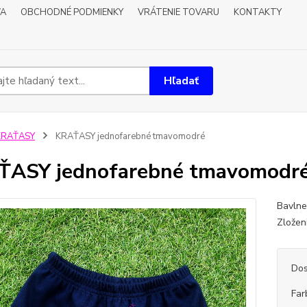
VA
OBCHODNÉ PODMIENKY
VRÁTENIE TOVARU
KONTAKTY
Hľadať
KRAŤASY
KRAŤASY jednofarebné tmavomodré
ŤASY jednofarebné tmavomodr
Bavlne
Zložen
Dos
Far