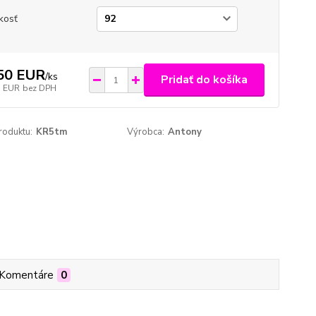
kosť
50 EUR
/
ks
Pridať do košíka
5 EUR
bez DPH
roduktu:
KR5tm
Výrobca:
Antony
Komentáre
0