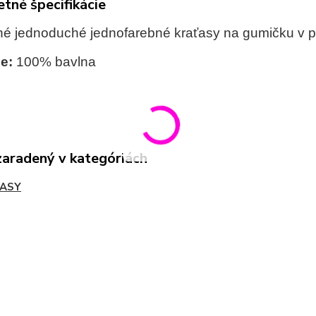
tné špecifikácie
é jednoduché jednofarebné kraťasy na gumičku v p
ie:
100% bavlna
zaradený v kategóriách
ASY