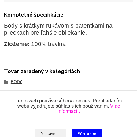
Kompletné špecifikácie
Body s krátkym rukávom s patentkami na
plieckach pre ľahšie obliekanie.
Zloženie:
100% bavlna
Tovar zaradený v kategóriách
BODY
Body s krátkym rukávom
Tento web používa súbory cookies. Prehliadaním
webu vyjadrujete súhlas s ich používaním.
Viac
informácií.
Všetky práva vyhradené 2018-2026.
www.oblecenieprekojencov.sk
Súhlasím
Nastavenia