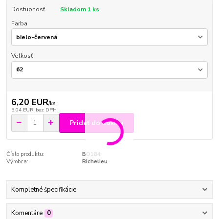
Dostupnosť
Skladom 1 ks
Farba
Veľkosť
6,20 EUR
/
ks
5,04 EUR
bez DPH
Pridať do košíka
Číslo produktu:
BO184
Výrobca:
Richelieu
Kompletné špecifikácie
Komentáre
0