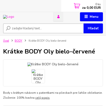
0
ks
za
0,00 EUR
Menu
Hľadať
Úvod
BODY
Krátke BODY Oly bielo-červené
Krátke BODY Oly bielo-červené
Body s krátkym rukávom s patentkami na plieckach pre ľahšie obliekanie.
Zloženie: 100% bavlna
celý popis