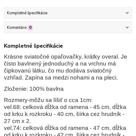
Kompletné špecifikácie
Komentáre
0
Kompletné špecifikácie
Krásne sviatočné opaľovačky, krátky overal. Je
čisto bavlnený jednoduchý a na vrchnu má
čipkovanú látku, čo mu dodáva sviatočný
vzhľad. Zapína sa medzi nohami a na pleci.
Zloženie: 100% bavlna
Rozmery-môžu sa líšiť o cca 1cm:
vel.68: celková dĺžka od ramena - 45 cm, dĺžka
od krku k rozkroku - 40 cm, šírka cez hrudník -
27 cm x 2.
vel.74: celková dĺžka od ramena - 47 cm, dĺžka
od krku k rozkroku - 42 cm, šírka cez hrudník -