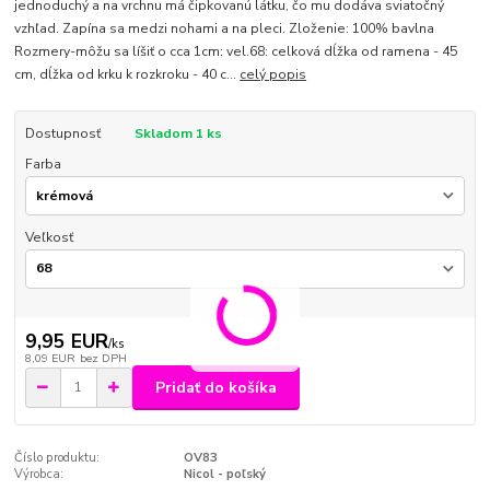
jednoduchý a na vrchnu má čipkovanú látku, čo mu dodáva sviatočný
vzhľad. Zapína sa medzi nohami a na pleci. Zloženie: 100% bavlna
Rozmery-môžu sa líšiť o cca 1cm: vel.68: celková dĺžka od ramena - 45
cm, dĺžka od krku k rozkroku - 40 c...
celý popis
Dostupnosť
Skladom 1 ks
Farba
Veľkosť
9,95 EUR
/
ks
8,09 EUR
bez DPH
Pridať do košíka
Číslo produktu:
OV83
Výrobca:
Nicol - poľský