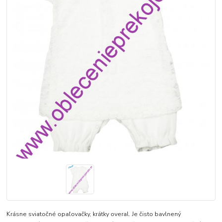
Krásne sviatočné opaľovačky, krátky overal. Je čisto bavlnený