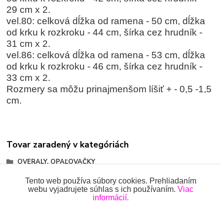
29 cm x 2.
vel.80: celková dĺžka od ramena - 50 cm, dĺžka
od krku k rozkroku - 44 cm, šírka cez hrudník -
31 cm x 2.
vel.86: celková dĺžka od ramena - 53 cm, dĺžka
od krku k rozkroku - 46 cm, šírka cez hrudník -
33 cm x 2.
Rozmery sa môžu prinajmenšom líšiť + - 0,5 -1,5
cm.
Tovar zaradený v kategóriách
OVERALY, OPAĽOVAČKY
Krátke overaly, opaľovačky
Tento web používa súbory cookies. Prehliadaním
webu vyjadrujete súhlas s ich používaním.
Viac
informácií.