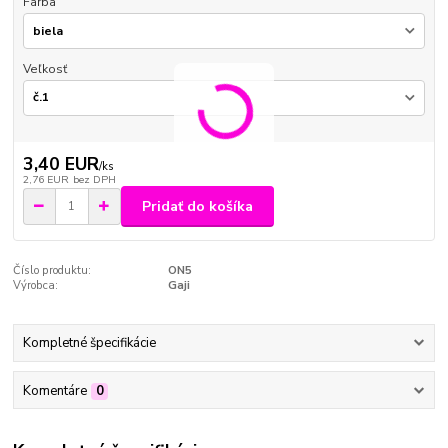
Farba
Veľkosť
3,40 EUR
/
ks
2,76 EUR
bez DPH
Pridať do košíka
Číslo produktu:
ON5
Výrobca:
Gaji
Kompletné špecifikácie
Komentáre
0