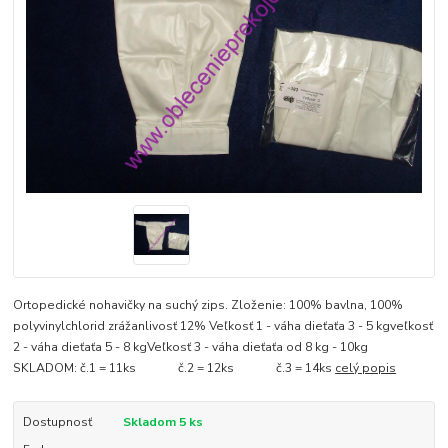
Ortopedické nohavičky na suchý zips. Zloženie: 100% bavlna, 100%
polyvinylchlorid zrážanlivosť 12% Veľkosť 1 - váha dieťaťa 3 - 5 kgveľkosť
2 - váha dieťaťa 5 - 8 kgVeľkosť 3 - váha dieťaťa od 8 kg - 10kg
SKLADOM: č.1 = 11ks č.2 = 12ks č.3 = 14ks
celý popis
Dostupnosť
Skladom 5 ks