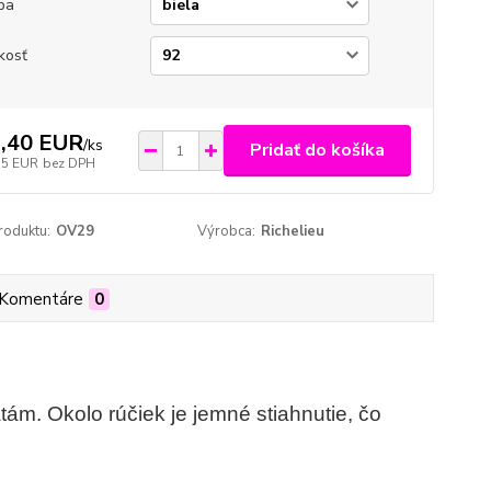
ba
kosť
,40 EUR
/
ks
Pridať do košíka
15 EUR
bez DPH
roduktu:
OV29
Výrobca:
Richelieu
Komentáre
0
ám. Okolo rúčiek je jemné stiahnutie, čo