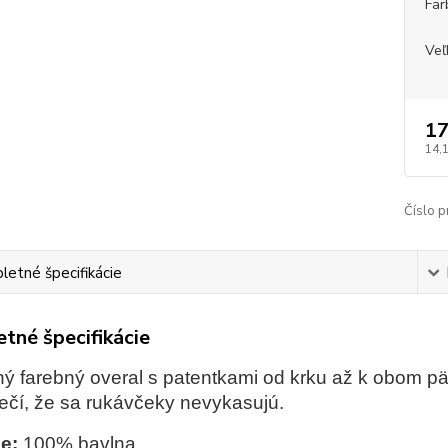
Far
Veľ
17
14,
Číslo p
etné špecifikácie
tné špecifikácie
ý farebný overal s patentkami od krku až k obom pät
čí, že sa rukávčeky nevykasujú.
e:
100% bavlna