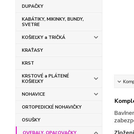
DUPAČKY
KABÁTIKY, MIKINKY, BUNDY,
SVETRE
KOŠIEĽKY a TRIČKÁ
KRAŤASY
KRST
KRSTOVÉ a PLÁTENÉ
KOŠIEĽKY
Kompl
NOHAVICE
Komple
ORTOPEDICKÉ NOHAVIČKY
Bavlnen
OSUŠKY
zabezpe
Zloženi
OVERALY, OPAĽOVAČKY