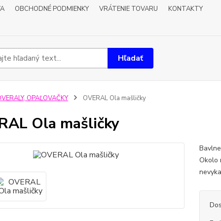
VA
OBCHODNÉ PODMIENKY
VRÁTENIE TOVARU
KONTAKTY
Hľadať
OVERALY, OPAĽOVAČKY
OVERAL Ola mašličky
AL Ola mašličky
Bavlne
Okolo 
nevyka
Dos