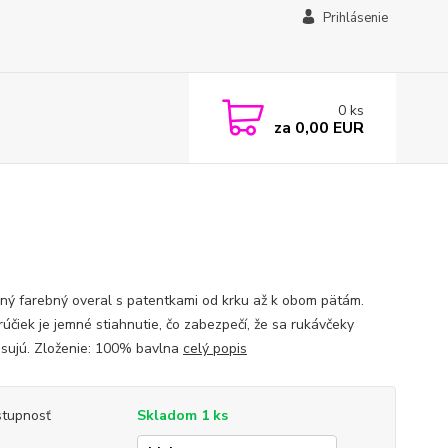
Prihlásenie
0
ks
za
0,00 EUR
ný farebný overal s patentkami od krku až k obom pätám.
rúčiek je jemné stiahnutie, čo zabezpečí, že sa rukávčeky
sujú. Zloženie: 100% bavlna
celý popis
tupnosť
Skladom 1 ks