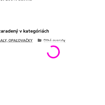
zaradený v kategóriách
ALY, OPAĽOVAČKY
Dlhé overaly