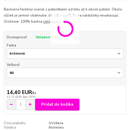
Bavlnený farebný overal s patentkami od krku až k obom pätám. Okolo
rúčiek je jemné stiahnutie, čo zabezpečí, že sa rukávčeky nevykasujú.
Zloženie: 100% bavlna
celý popis
Dostupnosť
Skladom 1 ks
Farba
Veľkosť
14,40 EUR
/
ks
11,71 EUR
bez DPH
Pridať do košíka
Číslo produktu:
OV29ksa
Výrobca:
Richelieu