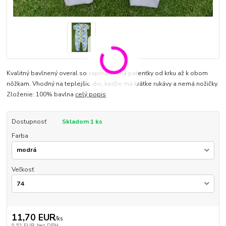
Kvalitný bavlnený overal so zapínaním na patentky od krku až k obom
nôžkam. Vhodný na teplejšie dni, keďže má krátke rukávy a nemá nožičky.
Zloženie: 100% bavlna
celý popis
Dostupnosť
Skladom 1 ks
Farba
Veľkosť
11,70 EUR
/
ks
9,51 EUR
bez DPH