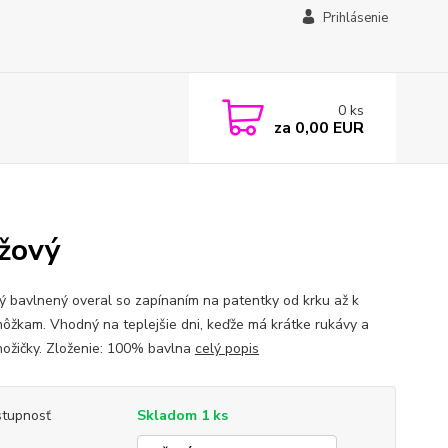
Prihlásenie
0
ks
za
0,00 EUR
žový
ný bavlnený overal so zapínaním na patentky od krku až k
ôžkam. Vhodný na teplejšie dni, keďže má krátke rukávy a
ožičky. Zloženie: 100% bavlna
celý popis
tupnosť
Skladom 1 ks