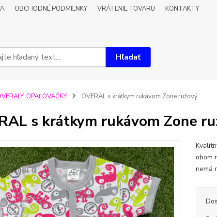
VA
OBCHODNÉ PODMIENKY
VRÁTENIE TOVARU
KONTAKTY
Hľadať
OVERALY, OPAĽOVAČKY
OVERAL s krátkym rukávom Zone ružový
AL s krátkym rukávom Zone ru
Kvalit
obom n
nemá n
Dos