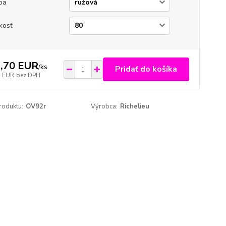
ba
kosť
,70 EUR
/
ks
Pridať do košíka
1 EUR
bez DPH
roduktu:
OV92r
Výrobca:
Richelieu