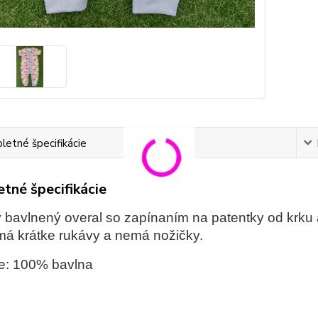
etné špecifikácie
tné špecifikácie
ý bavlnený overal so zapínaním na patentky od krku
á krátke rukávy a nemá nožičky.
e: 100% bavlna