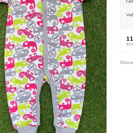
Far
Veľ
11
9,5
Číslo p