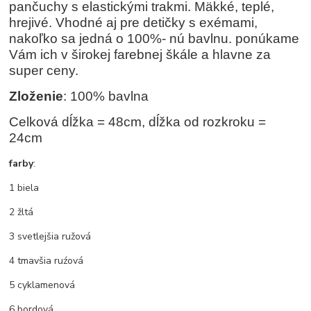
pančuchy s elastickými trakmi. Mäkké, teplé,
hrejivé. Vhodné aj pre detičky s exémami,
nakoľko sa jedná o 100%- nú bavlnu. ponúkame
Vám ich v širokej farebnej škále a hlavne za
super ceny.
Zloženie
: 100% bavlna
Celková dĺžka = 48cm, dĺžka od rozkroku =
24cm
farby
:
1 biela
2 žltá
3 svetlejšia ružová
4 tmavšia ruźová
5 cyklamenová
6 bordová