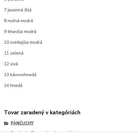
7 jesenná žltá
8 nočná modrá
9 tmavšia modrá
10 svetlejšia modrá
11 zelená
12 sivá
13 kávovohnedá
14 hnedá
Tovar zaradený v kategóriách
PANČUCHY
Pančuchy Tatrasvit -slovenské