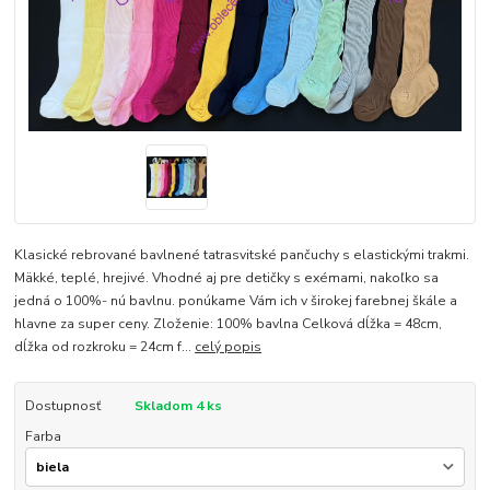
Klasické rebrované bavlnené tatrasvitské pančuchy s elastickými trakmi.
Mäkké, teplé, hrejivé. Vhodné aj pre detičky s exémami, nakoľko sa
jedná o 100%- nú bavlnu. ponúkame Vám ich v širokej farebnej škále a
hlavne za super ceny. Zloženie: 100% bavlna Celková dĺžka = 48cm,
dĺžka od rozkroku = 24cm f...
celý popis
Dostupnosť
Skladom 4 ks
Farba