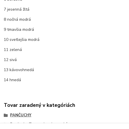
7 jesenná žltá
8 nočná modrá
9 tmavšia modrá
10 svetlejšia modrá
11 zelená
12 sivá
13 kávovohnedá
14 hnedá
Tovar zaradený v kategóriách
PANČUCHY
Pančuchy Tatrasvit -slovenské