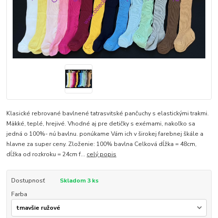
Klasické rebrované bavlnené tatrasvitské pančuchy s elastickými trakmi.
Mäkké, teplé, hrejivé. Vhodné aj pre detičky s exémami, nakoľko sa
jedná o 100%- nú bavlnu. ponúkame Vám ich v širokej farebnej škále a
hlavne za super ceny. Zloženie: 100% bavlna Celková dĺžka = 48cm,
dĺžka od rozkroku = 24cm f...
celý popis
Dostupnosť
Skladom 3 ks
Farba