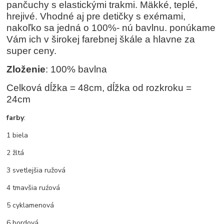
pančuchy s elastickými trakmi. Mäkké, teplé,
hrejivé. Vhodné aj pre detičky s exémami,
nakoľko sa jedná o 100%- nú bavlnu. ponúkame
Vám ich v širokej farebnej škále a hlavne za
super ceny.
Zloženie
: 100% bavlna
Celková dĺžka = 48cm, dĺžka od rozkroku =
24cm
farby
:
1 biela
2 žltá
3 svetlejšia ružová
4 tmavšia ruźová
5 cyklamenová
6 bordová