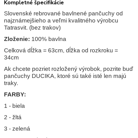
Kompletné špecifikácie
Slovenské rebrované bavlnené pančuchy od
najznámejšieho a veľmi kvalitného výrobcu
Tatrasvit. (bez trakov)
Zloženie:
100% bavlna
Celková dĺžka = 63cm, dĺžka od rozkroku =
34cm
Ak chcete pozriet rozložený výrobok, pozrite buď
pančuchy DUCIKA, ktoré sú také isté len majú
traky.
FARBY:
1 - biela
2 - žltá
3 - zelená