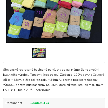
Slovenské rebrované bavlnené pančuchy od najznámejšieho a veľmi
kvalitného výrobcu Tatrasvit. (bez trakov) Zloženie: 100% bavlna Celková
dĺžka = 63cm, dĺžka od rozkroku = 34cm Ak chcete pozriet rozložený
výrobok, pozrite buď pančuchy DUCIKA, ktoré sú také isté len majú traky.
FARBY: 1 - biela 2 - žl...
celý popis
Dostupnosť
Skladom 4 ks