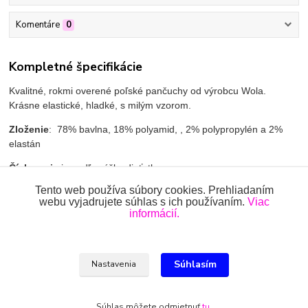
Komentáre
0
Kompletné špecifikácie
Kvalitné, rokmi overené poľské pančuchy od výrobcu Wola.
Krásne elastické, hladké, s milým vzorom.
Zloženie
: 78% bavlna, 18% polyamid, , 2% polypropylén a 2%
elastán
Číslovanie
je podľa výšky dieťatka:
Tento web používa súbory cookies. Prehliadaním
56-62cm - obvod bokov - 42-46
webu vyjadrujete súhlas s ich používaním.
Viac
informácií.
62-74cm - obvod bokov - 46-48
80-86cm - obvod bokov - 48-52
Súhlasím
92-98cm - obvod bokov - 54-58
Nastavenia
104-110cm - obvod bokov - 60-62
Súhlas môžete odmietnuť
tu
.