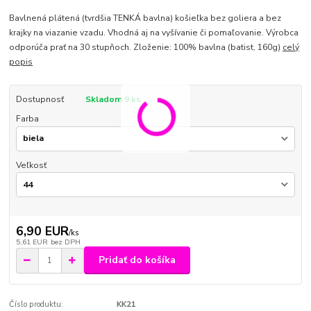
Bavlnená plátená (tvrdšia TENKÁ bavlna) košieľka bez goliera a bez
krajky na viazanie vzadu. Vhodná aj na vyšívanie či pomaľovanie. Výrobca
odporúča prať na 30 stupňoch. Zloženie: 100% bavlna (batist, 160g)
celý
popis
Dostupnosť
Skladom 9 ks
Farba
Veľkosť
6,90 EUR
/
ks
5,61 EUR
bez DPH
Pridať do košíka
Číslo produktu:
KK21