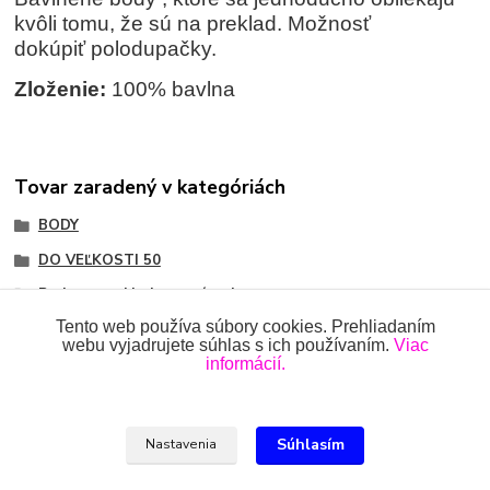
kvôli tomu, že sú na preklad. Možnosť
dokúpiť polodupačky.
Zloženie:
100% bavlna
Tovar zaradený v kategóriách
BODY
DO VEĽKOSTI 50
Body na preklad, rozopínacie
Tento web používa súbory cookies. Prehliadaním
webu vyjadrujete súhlas s ich používaním.
Viac
informácií.
Všetky práva vyhradené 2018-2026.
www.oblecenieprekojencov.sk
Súhlasím
Nastavenia
Ing.Miroslava Dvorščáková, Kružlová 110, 090 02 Kružlová,
0918 914 288, info@oblecenieprekojencov.sk