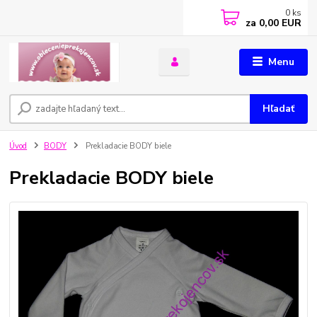
0
ks
za
0,00 EUR
Menu
Hľadať
Úvod
BODY
Prekladacie BODY biele
Prekladacie BODY biele