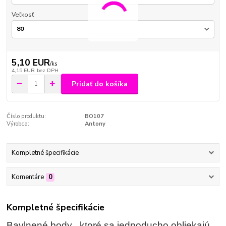
Veľkosť
5,10 EUR
/
ks
4,15 EUR
bez DPH
Pridať do košíka
Číslo produktu:
BO107
Výrobca:
Antony
Kompletné špecifikácie
Komentáre
0
Kompletné špecifikácie
Bavlnené body , ktoré sa jednoducho obliekajú