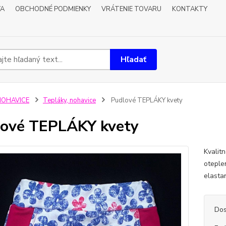
VA
OBCHODNÉ PODMIENKY
VRÁTENIE TOVARU
KONTAKTY
Hľadať
NOHAVICE
Tepláky, nohavice
Pudlové TEPLÁKY kvety
ové TEPLÁKY kvety
Kvalit
oteple
elast
Dos