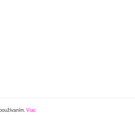
 používaním.
Viac