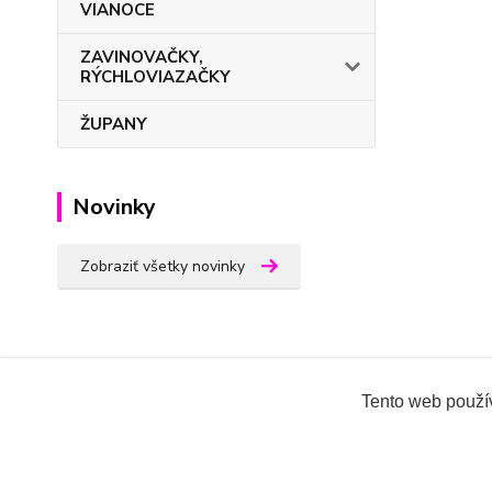
VIANOCE
ZAVINOVAČKY,
RÝCHLOVIAZAČKY
ŽUPANY
Novinky
Zobraziť všetky novinky
Oblečenie pre kojencov-eshop
Tento web použív
Všetky práva vyhradené 2018-2026.
www.oblecenieprek