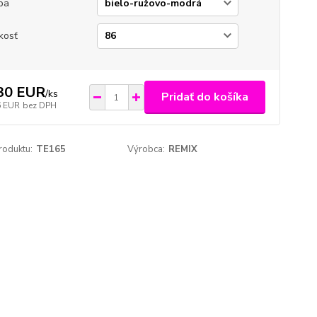
ba
kosť
30 EUR
/
ks
Pridať do košíka
6 EUR
bez DPH
roduktu:
TE165
Výrobca:
REMIX