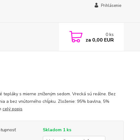
Prihlásenie
0
ks
za
0,00 EUR
né tepláky s mierne zníženým sedom. Vrecká sú reálne. Bez
nia a bez vnútorného chĺpku. Zloženie: 95% bavlna, 5%
an
celý popis
tupnosť
Skladom 1 ks