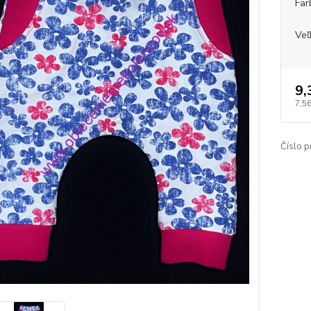
Far
Veľ
9,
7,5
Číslo p