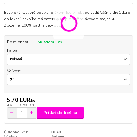
Bavlnené kvalitné body s rolákom, ktorý nebude vadiť Vášmu dieťatku pri
obliekaní, nakoľko má patentky na pleci až rolákovom stojačiku.
Zloženie: 100% bavlna
celý popis
Dostupnosť
Skladom 1 ks
Farba
Veľkosť
5,70 EUR
/
ks
4,63 EUR
bez DPH
Pridať do košíka
Číslo produktu:
BO49
Výrobca:
Antony