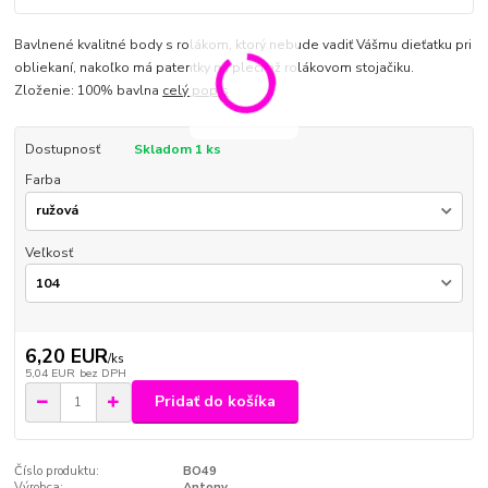
Bavlnené kvalitné body s rolákom, ktorý nebude vadiť Vášmu dieťatku pri
obliekaní, nakoľko má patentky na pleci až rolákovom stojačiku.
Zloženie: 100% bavlna
celý popis
Dostupnosť
Skladom 1 ks
Farba
Veľkosť
6,20 EUR
/
ks
5,04 EUR
bez DPH
Pridať do košíka
Číslo produktu:
BO49
Výrobca:
Antony