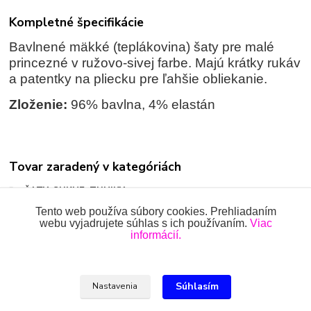
Kompletné špecifikácie
Bavlnené mäkké (teplákovina) šaty pre malé
princezné v ružovo-sivej farbe. Majú krátky rukáv
a patentky na pliecku pre ľahšie obliekanie.
Zloženie:
96% bavlna, 4% elastán
Tovar zaradený v kategóriách
ŠATY, SUKNE, TUNIKY
Tento web používa súbory cookies. Prehliadaním
webu vyjadrujete súhlas s ich používaním.
Viac
informácií.
Všetky práva vyhradené 2018-2026.
www.oblecenieprekojencov.sk
Súhlasím
Nastavenia
Ing.Miroslava Dvorščáková, Kružlová 110, 090 02 Kružlová,