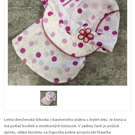
Letná dievčenská šiltovka z bavlneného plátna s krytím krku. Je biela a
má potlač bodiek a strieborných koliesok. V zadnej časti je prúžok
úpletu, vďaka ktorému sa čiapočka pekne prispôsobí hlavičke.