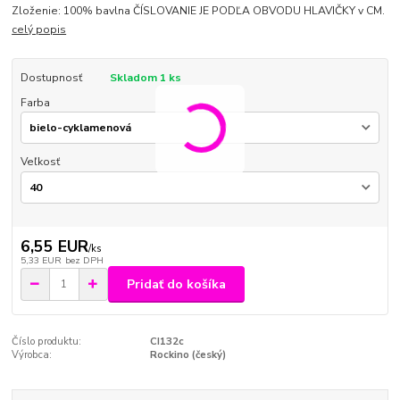
Zloženie: 100% bavlna ČÍSLOVANIE JE PODĽA OBVODU HLAVIČKY v CM.
celý popis
Dostupnosť
Skladom 1 ks
Farba
Veľkosť
6,55 EUR
/
ks
5,33 EUR
bez DPH
Pridať do košíka
Číslo produktu:
CI132c
Výrobca:
Rockino (český)